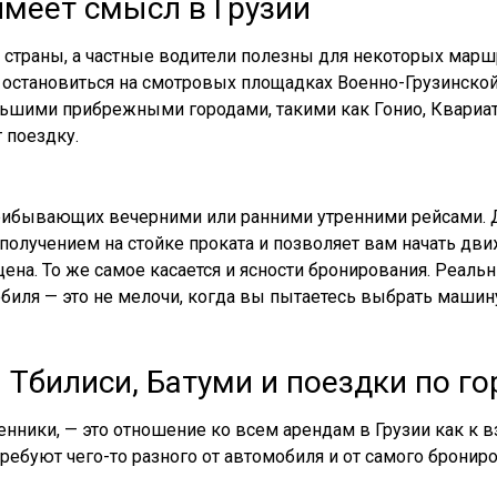
меет смысл в Грузии
страны, а частные водители полезны для некоторых маршру
е остановиться на смотровых площадках Военно-Грузинско
ьшими прибрежными городами, такими как Гонио, Квариат
 поездку.
прибывающих вечерними или ранними утренними рейсами. Д
получением на стойке проката и позволяет вам начать дв
 цена. То же самое касается и ясности бронирования. Реа
иля — это не мелочи, когда вы пытаетесь выбрать машину
: Тбилиси, Батуми и поездки по 
ники, — это отношение ко всем арендам в Грузии как к 
ребуют чего-то разного от автомобиля и от самого брониро