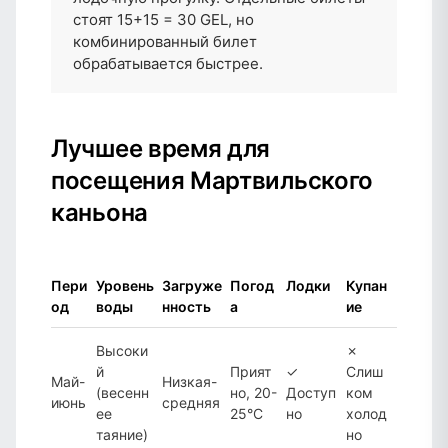
стоят 15+15 = 30 GEL, но
комбинированный билет
обрабатывается быстрее.
Лучшее время для
посещения Мартвильского
каньона
Пери
Уровень
Загруже
Погод
Лодки
Купан
од
воды
нность
а
ие
Высоки
✗
й
Прият
✓
Слиш
Май-
Низкая-
(весенн
но, 20-
Доступ
ком
июнь
средняя
ее
25°C
но
холод
таяние)
но