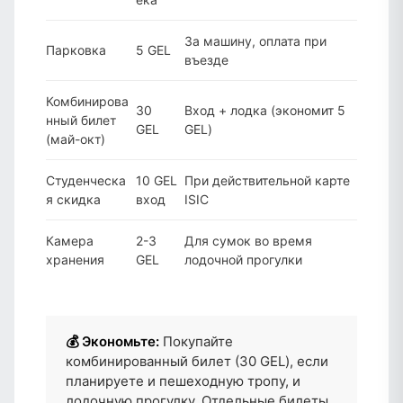
За машину, оплата при
Парковка
5 GEL
въезде
Комбинирова
30
Вход + лодка (экономит 5
нный билет
GEL
GEL)
(май-окт)
Студенческа
10 GEL
При действительной карте
я скидка
вход
ISIC
Камера
2-3
Для сумок во время
хранения
GEL
лодочной прогулки
💰 Экономьте:
Покупайте
комбинированный билет (30 GEL), если
планируете и пешеходную тропу, и
лодочную прогулку. Отдельные билеты