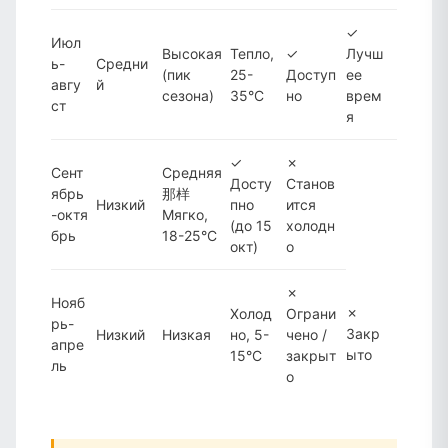
✓
Июл
Высокая
Тепло,
✓
Лучш
ь-
Средни
(пик
25-
Доступ
ее
авгу
й
сезона)
35°C
но
врем
ст
я
✓
✗
Сент
Средняя
Досту
Станов
ябрь
那样
Низкий
пно
ится
-октя
Mягко,
(до 15
холодн
брь
18-25°C
окт)
о
✗
Нояб
✗
Холод
Ограни
рь-
Закр
Низкий
Низкая
но, 5-
чено /
апре
ыто
15°C
закрыт
ль
о