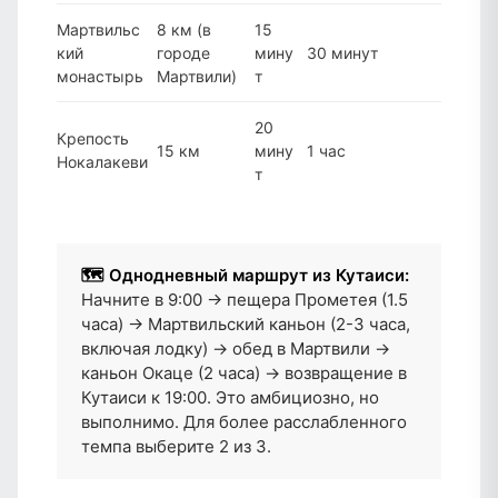
Мартвильс
8 км (в
15
кий
городе
мину
30 минут
монастырь
Мартвили)
т
20
Крепость
15 км
мину
1 час
Нокалакеви
т
🗺️ Однодневный маршрут из Кутаиси:
Начните в 9:00 → пещера Прометея (1.5
часа) → Мартвильский каньон (2-3 часа,
включая лодку) → обед в Мартвили →
каньон Окаце (2 часа) → возвращение в
Кутаиси к 19:00. Это амбициозно, но
выполнимо. Для более расслабленного
темпа выберите 2 из 3.