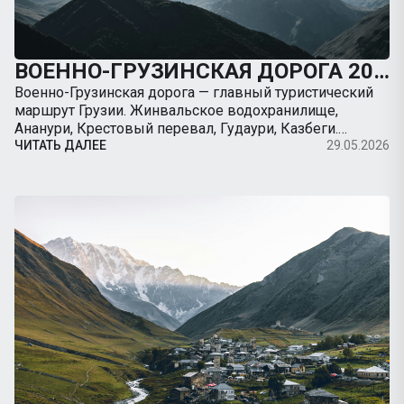
ВОЕННО-ГРУЗИНСКАЯ ДОРОГА 2026: ПОЛНЫЙ ГИД ОТ ТБИЛИСИ ДО КАЗБЕГИ НА МАШИНЕ
Военно-Грузинская дорога — главный туристический
маршрут Грузии. Жинвальское водохранилище,
Ананури, Крестовый перевал, Гудаури, Казбеги.
Полный гид с картой, ценами, остановками, советами
ЧИТАТЬ ДАЛЕЕ
29.05.2026
по вождению. Арендуйте авто с TripBox.