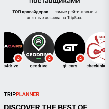
поставщиками
ТОП провайдеров
— самые рейтинговые и
опытные хозяева на TripBox.
ve
geodrive
gt-cars
checkinkutaisi
TRIP
PLANNER
DISCOVER THE BEST OF