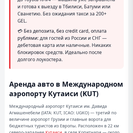
и готова к выезду в Тбилиси, Батуми или
Сванетию. Без ожидания такси за 200+
GEL.
💳
Без депозита, без credit card, оплата
рублями:
для гостей из России и СНГ —
дебетовая карта или наличные. Никаких
блокировок средств. Идеально после
долгого лоукостера.
Аренда авто в Международном
аэропорту Кутаиси (KUT)
Международный аэропорт Кутаиси им. Давида
Агмашенебели (IATA:
KUT
, ICAO:
UGKO
) — третий по
величине аэропорт Грузии и главные ворота для
бюджетных туристов из Европы. Расположен в 22 км
северо-западнее
Кутаиси
, в селе Копитнари — около