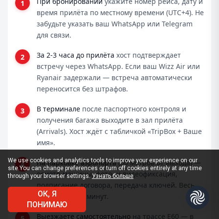
При бронировании
укажите номер рейса, дату и
время прилёта по местному времени (UTC+4). Не
забудьте указать ваш WhatsApp или Telegram
для связи.
За 2-3 часа до прилёта
хост подтверждает
встречу через WhatsApp. Если ваш Wizz Air или
Ryanair задержали — встреча автоматически
переносится без штрафов.
В терминале
после паспортного контроля и
получения багажа выходите в зал прилёта
(Arrivals). Хост ждёт с табличкой «TripBox + Ваше
имя».
We use cookies and analytics tools to improve your experience on our
На парковке аэропорта
(50 метров от выхода) —
site.
You can change preferences or turn off cookies entirely at any time
осмотр машины, фото- и видеофиксация,
through your browser settings.
Узнать больше
подписание договора, передача ключей. Весь
ОК, Я
процесс 10-15 минут.
ПОНИМАЮ
Выезжаете самостоятельно
на трассе E60 — в