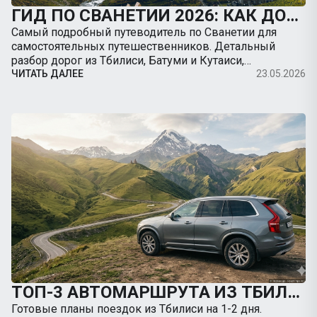
ГИД ПО СВАНЕТИИ 2026: КАК ДОБРАТЬСЯ В МЕСТИЮ НА МАШИНЕ, ДОРОГИ И ЛУЧШИЕ ТРЕККИНГИ
Самый подробный путеводитель по Сванетии для
самостоятельных путешественников. Детальный
разбор дорог из Тбилиси, Батуми и Кутаиси,
безопасность на серпантинах, заправки, цены и
ЧИТАТЬ ДАЛЕЕ
23.05.2026
подробные радиальные маршруты из Местии.
ТОП-3 АВТОМАРШРУТА ИЗ ТБИЛИСИ НА ВЫХОДНЫЕ: КУДА ПОЕХАТЬ НА МАШИНЕ
Готовые планы поездок из Тбилиси на 1-2 дня.