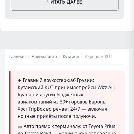
ЧИТАТЬ ДАЛЕЕ
воспользуемся TripBox в следующей поездке.
Главная
›
Аренда авто
›
Кутаиси
›
Аэропорт KUT
✈️
Главный лоукостер-хаб Грузии:
Кутаисский KUT принимает рейсы Wizz Air,
Ryanair и других бюджетных
авиакомпаний из 30+ городов Европы.
Хост TripBox встречает 24/7 — включая
ночные прилёты после полуночи.
🚗
Авто прямо к терминалу:
от Toyota Prius
до Toyota RAV4 — машина уже заправлена