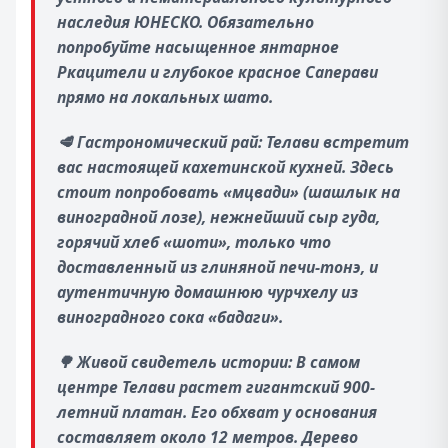
наследия ЮНЕСКО. Обязательно
попробуйте насыщенное янтарное
Ркацители и глубокое красное Саперави
прямо на локальных шато.
🥩
Гастрономический рай: Телави встретит
вас настоящей кахетинской кухней. Здесь
стоит попробовать «мцвади» (шашлык на
виноградной лозе), нежнейший сыр гуда,
горячий хлеб «шоти», только что
доставленный из глиняной печи-тонэ, и
аутентичную домашнюю чурчхелу из
виноградного сока «бадаги».
🌳
Живой свидетель истории: В самом
центре Телави растет гигантский 900-
летний платан. Его обхват у основания
составляет около 12 метров. Дерево