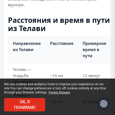
вручную.
Расстояния и время в пути
из Телави
Направление
Расстояние
Примерное
из Телави
время в
пути
Телави —
Усадьба
~10 км
12 минут
Цинандали
We use cookies and analytics tools to improve your experience on our
site.
You can change preferences or turn off cookies entirely at any time
through your browser settings.
Узнать больше
Телави —
Собор
~20 км
20 минут
ОК, Я
Алаверди
ПОНИМАЮ