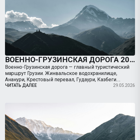
ВОЕННО-ГРУЗИНСКАЯ ДОРОГА 2026: ПОЛНЫЙ ГИД ОТ ТБИЛИСИ ДО КАЗБЕГИ НА МАШИНЕ
Военно-Грузинская дорога — главный туристический
маршрут Грузии. Жинвальское водохранилище,
Ананури, Крестовый перевал, Гудаури, Казбеги.
Полный гид с картой, ценами, остановками, советами
ЧИТАТЬ ДАЛЕЕ
29.05.2026
по вождению. Арендуйте авто с TripBox.