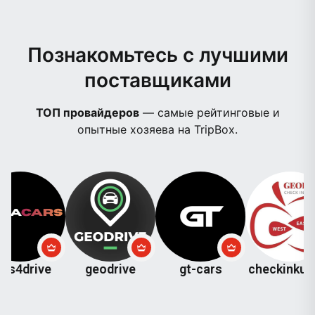
Познакомьтесь с лучшими
поставщиками
ТОП провайдеров
— самые рейтинговые и
опытные хозяева на TripBox.
ive
geodrive
gt-cars
checkinkutaisi