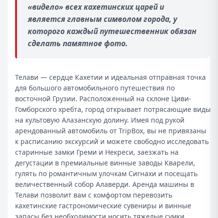
«видело» всех кахетинских царей и
является главным символом города, у
которого каждый путешественник обязан
сделать памятное фото.
Телави — сердце Кахетии и идеальная отправная точка
для большого автомобильного путешествия по
восточной Грузии. Расположенный на склоне Циви-
Гомборского хребта, город открывает потрясающие виды
на культовую Алазанскую долину. Имея под рукой
арендованный автомобиль от TripBox, вы не привязаны
к расписанию экскурсий и можете свободно исследовать
старинные замки Греми и Некреси, заезжать на
дегустации в премиальные винные заводы Кварели,
гулять по романтичным улочкам Сигнахи и посещать
величественный собор Алаверди. Аренда машины в
Телави позволит вам с комфортом перевозить
кахетинские гастрономические сувениры и винные
запасы без необходимости носить тяжелые сумки