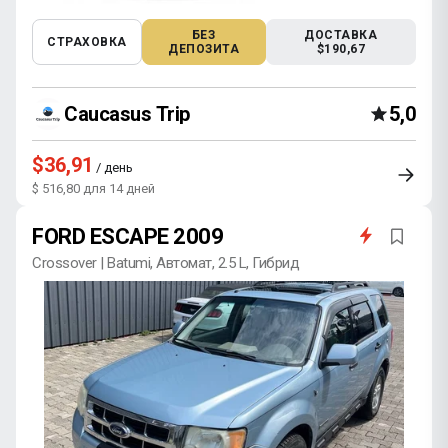
БЕЗ
ДОСТАВКА
СТРАХОВКА
ДЕПОЗИТА
$190,67
Caucasus Trip
5,0
$36,91
/ день
$ 516,80 для 14 дней
FORD ESCAPE 2009
Crossover | Batumi, Автомат, 2.5 L, Гибрид