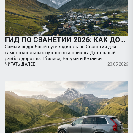
ГИД ПО СВАНЕТИИ 2026: КАК ДОБРАТЬСЯ В МЕСТИЮ НА МАШИНЕ, ДОРОГИ И ЛУЧШИЕ ТРЕККИНГИ
Самый подробный путеводитель по Сванетии для
самостоятельных путешественников. Детальный
разбор дорог из Тбилиси, Батуми и Кутаиси,
безопасность на серпантинах, заправки, цены и
ЧИТАТЬ ДАЛЕЕ
23.05.2026
подробные радиальные маршруты из Местии.