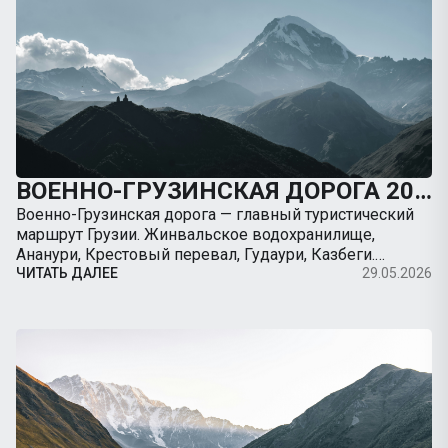
ВОЕННО-ГРУЗИНСКАЯ ДОРОГА 2026: ПОЛНЫЙ ГИД ОТ ТБИЛИСИ ДО КАЗБЕГИ НА МАШИНЕ
Военно-Грузинская дорога — главный туристический
маршрут Грузии. Жинвальское водохранилище,
Ананури, Крестовый перевал, Гудаури, Казбеги.
Полный гид с картой, ценами, остановками, советами
ЧИТАТЬ ДАЛЕЕ
29.05.2026
по вождению. Арендуйте авто с TripBox.