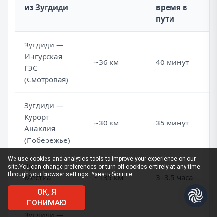
из Зугдиди
время в
пути
Зугдиди —
Ингурская
~36 км
40 минут
ГЭС
(Смотровая)
Зугдиди —
Курорт
~30 км
35 минут
Анаклия
(Побережье)
We use cookies and analytics tools to improve your experience on our
Зугдиди —
site.
You can change preferences or turn off cookies entirely at any time
through your browser settings.
Узнать больше
Местиа
~135 км
3–3.5 часа
(Сванетия)
ОК, Я
ПОНИМАЮ
Зугдиди —