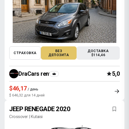
БЕЗ
ДОСТАВКА
СТРАХОВКА
ДЕПОЗИТА
$114,46
DraCars rental
5,0
$46,17
/ день
$ 646,32 для 14 дней
JEEP RENEGADE 2020
Crossover | Kutaisi