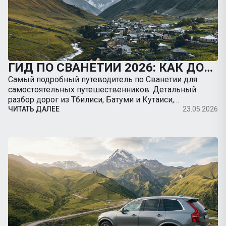
ГИД ПО СВАНЕТИИ 2026: КАК ДОБРАТЬСЯ В МЕСТИЮ НА МАШИНЕ, ДОРОГИ И ЛУЧШИЕ ТРЕККИНГИ
Самый подробный путеводитель по Сванетии для
самостоятельных путешественников. Детальный
разбор дорог из Тбилиси, Батуми и Кутаиси,
безопасность на серпантинах, заправки, цены и
ЧИТАТЬ ДАЛЕЕ
23.05.2026
подробные радиальные маршруты из Местии.