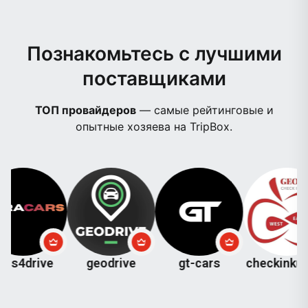
Познакомьтесь с лучшими
поставщиками
ТОП провайдеров
— самые рейтинговые и
опытные хозяева на TripBox.
ive
geodrive
gt-cars
checkinkutaisi