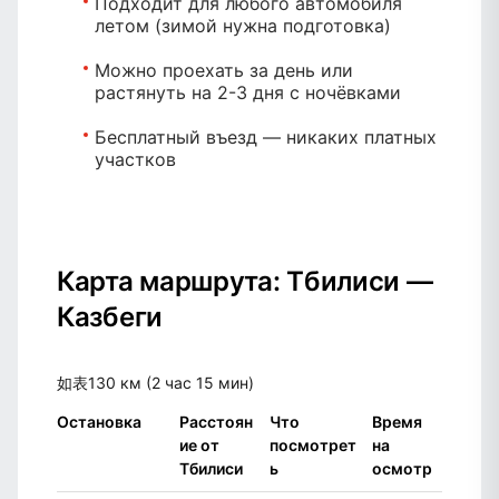
Подходит для любого автомобиля
летом (зимой нужна подготовка)
Можно проехать за день
или
растянуть на 2-3 дня с ночёвками
Бесплатный въезд
— никаких платных
участков
Карта маршрута: Тбилиси —
Казбеги
如表130 км (2 час 15 мин)
Остановка
Расстоян
Что
Время
ие от
посмотрет
на
Тбилиси
ь
осмотр