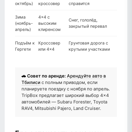
октябрь)
кроссовер
справится
Зима
4×4 с
Снег, гололёд,
(ноябрь-
высоким
закрытый перевал
апрель)
клиренсом
Подъём к
Кроссовер
Грунтовая дорога с
Гергети
или 4×4
крутыми участками
🚗 Совет по аренде:
Арендуйте авто в
Тбилиси
с полным приводом, если
планируете поездку с ноября по апрель.
TripBox предлагает широкий выбор 4×4
автомобилей — Subaru Forester, Toyota
RAV4, Mitsubishi Pajero, Land Cruiser.