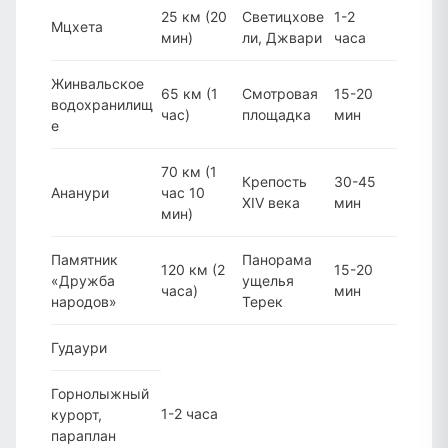
25 км (20
Светицхове
1-2
Мцхета
мин)
ли, Джвари
часа
Жинвальское
65 км (1
Смотровая
15-20
водохранилищ
час)
площадка
мин
е
70 км (1
Крепость
30-45
Ананури
час 10
XIV века
мин
мин)
Памятник
Панорама
120 км (2
15-20
«Дружба
ущелья
часа)
мин
народов»
Терек
Гудаури
Горнолыжный
1-2 часа
курорт,
параплан