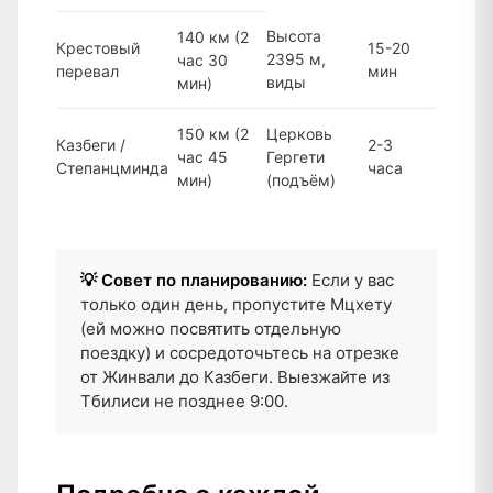
Высота
140 км (2
Крестовый
15-20
2395 м,
час 30
перевал
мин
виды
мин)
150 км (2
Церковь
Казбеги /
2-3
час 45
Гергети
Степанцминда
часа
мин)
(подъём)
💡 Совет по планированию:
Если у вас
только один день, пропустите Мцхету
(ей можно посвятить отдельную
поездку) и сосредоточьтесь на отрезке
от Жинвали до Казбеги. Выезжайте из
Тбилиси не позднее 9:00.