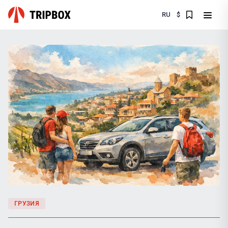
RU
$
ГРУЗИЯ