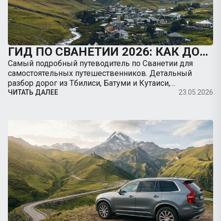
ГИД ПО СВАНЕТИИ 2026: КАК ДОБРАТЬСЯ В МЕСТИЮ НА МАШИНЕ, ДОРОГИ И ЛУЧШИЕ ТРЕККИНГИ
Самый подробный путеводитель по Сванетии для
самостоятельных путешественников. Детальный
разбор дорог из Тбилиси, Батуми и Кутаиси,
безопасность на серпантинах, заправки, цены и
ЧИТАТЬ ДАЛЕЕ
23.05.2026
подробные радиальные маршруты из Местии.