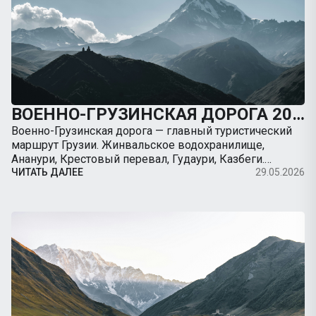
ВОЕННО-ГРУЗИНСКАЯ ДОРОГА 2026: ПОЛНЫЙ ГИД ОТ ТБИЛИСИ ДО КАЗБЕГИ НА МАШИНЕ
Военно-Грузинская дорога — главный туристический
маршрут Грузии. Жинвальское водохранилище,
Ананури, Крестовый перевал, Гудаури, Казбеги.
Полный гид с картой, ценами, остановками, советами
ЧИТАТЬ ДАЛЕЕ
29.05.2026
по вождению. Арендуйте авто с TripBox.