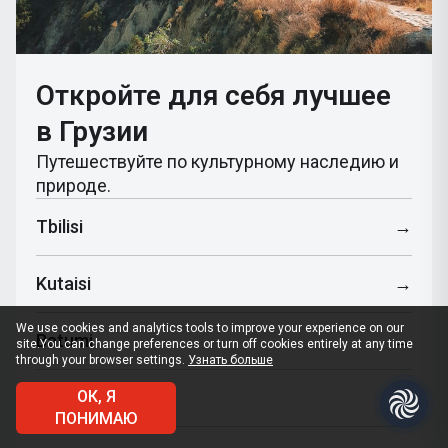
Откройте для себя лучшее
в Грузии
Путешествуйте по культурному наследию и
природе.
Tbilisi
→
Kutaisi
→
We use cookies and analytics tools to improve your experience on our
Batumi
→
site.
You can change preferences or turn off cookies entirely at any time
through your browser settings.
Узнать больше
Mestia
ОК, Я
→
ПОНИМАЮ