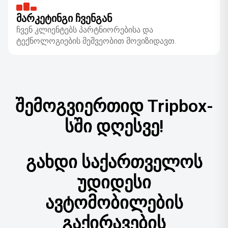
ᲛᲐᲠᲙᲔᲢᲘᲜᲒᲘ ᲩᲕᲔᲜᲒᲐᲜ
ჩვენ კლიენტებს პარტნიორებისა და
ტექნოლოგიების მეშვეობით მოვიზიდავთ.
შემოგვიერთიდ Tripbox-
სში დღესვე!
გახდი საქართველოს
უდიდესი
ავტომობილების
გაქირავების