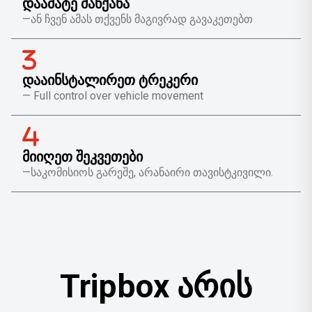
ᲓᲐᲐᲛᲐᲢᲔ ᲛᲐᲜᲥᲐᲜᲐ
—ან ჩვენ ამას თქვენს მაგივრად გავაკეთებთ
ᲓᲐᲐᲘᲜᲡᲢᲐᲚᲘᲠᲔᲗ ᲢᲠᲔᲙᲔᲠᲘ
— Full control over vehicle movement
ᲛᲘᲘᲦᲔᲗ ᲨᲔᲙᲕᲔᲗᲔᲑᲘ
—საკომისიოს გარეშე, არანაირი თავისტკივილი.
Tripbox არის