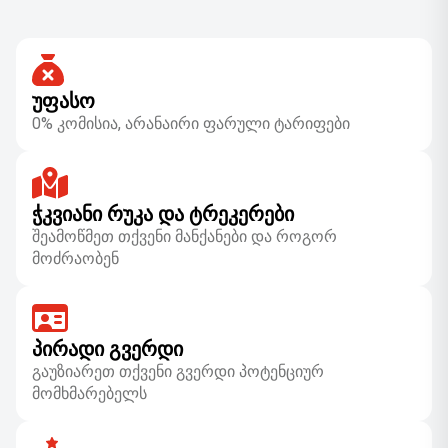
ᲣᲤᲐᲡᲝ
0% კომისია, არანაირი ფარული ტარიფები
ᲭᲙᲕᲘᲐᲜᲘ ᲠᲣᲙᲐ ᲓᲐ ᲢᲠᲔᲙᲔᲠᲔᲑᲘ
შეამოწმეთ თქვენი მანქანები და როგორ
მოძრაობენ
ᲞᲘᲠᲐᲓᲘ ᲒᲕᲔᲠᲓᲘ
გაუზიარეთ თქვენი გვერდი პოტენციურ
მომხმარებელს