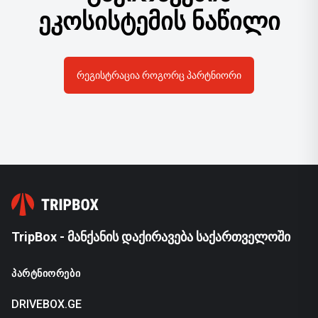
ეკოსისტემის ნაწილი
ᲠᲔᲒᲘᲡᲢᲠᲐᲪᲘᲐ ᲠᲝᲒᲝᲠᲪ ᲞᲐᲠᲢᲜᲘᲝᲠᲘ
TripBox - მანქანის დაქირავება საქართველოში
ᲞᲐᲠᲢᲜᲘᲝᲠᲔᲑᲘ
DRIVEBOX.GE