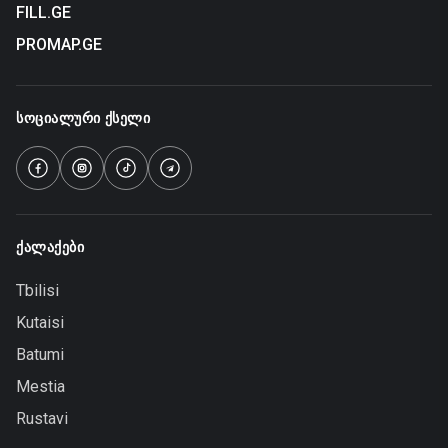
FILL.GE
PROMAP.GE
ᲡᲝᲪᲘᲐᲚᲣᲠᲘ ᲥᲡᲔᲚᲘ
ᲥᲐᲚᲐᲥᲔᲑᲘ
Tbilisi
Kutaisi
Batumi
Mestia
Rustavi