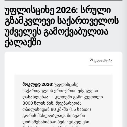
ᲣᲤᲚᲘᲡᲪᲘᲮᲔ 2026: ᲡᲠᲣᲚᲘ
ᲒᲖᲐᲛᲙᲕᲚᲔᲕᲘ ᲡᲐᲥᲐᲠᲗᲕᲔᲚᲝᲡ
ᲣᲫᲕᲔᲚᲔᲡ ᲒᲐᲛᲝᲥᲕᲐᲑᲣᲚᲗᲐ
ᲥᲐᲚᲐᲥᲨᲘ
↗
გაზიარება
მოკლედ 2026:
უფლისციხე
საქართველოს ერთ-ერთი უძველესი
დასახლებაა — კლდეში გამოკვეთილი
3000 წლის წინ. მდებარეობს
თბილისიდან 80 კმ-ში (1.5 საათი)
გორის მახლობლად. მთავარი
ღირსშესანიშნაობები: უძველესი