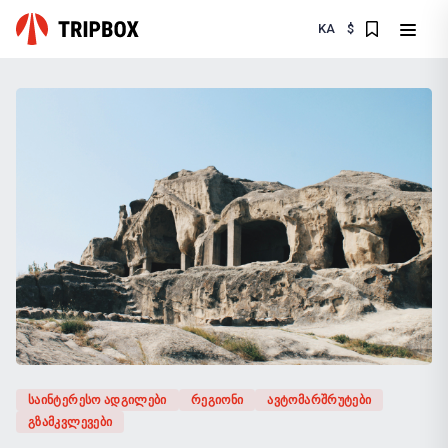
KA
$
ᲡᲐᲘᲜᲢᲔᲠᲔᲡᲝ ᲐᲓᲒᲘᲚᲔᲑᲘ
ᲠᲔᲒᲘᲝᲜᲘ
ᲐᲕᲢᲝᲛᲐᲠᲨᲠᲣᲢᲔᲑᲘ
ᲒᲖᲐᲛᲙᲕᲚᲔᲕᲔᲑᲘ