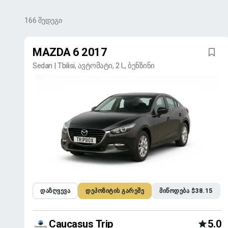
166
შედეგი
MAZDA 6 2017
Sedan | Tbilisi, ავტომატი, 2 L, ბენზინი
ᲓᲐᲖᲦᲕᲔᲕᲐ
ᲓᲔᲞᲝᲖᲘᲢᲘᲡ ᲒᲐᲠᲔᲨᲔ
ᲛᲘᲬᲝᲓᲔᲑᲐ $38.15
Caucasus Trip
5.0