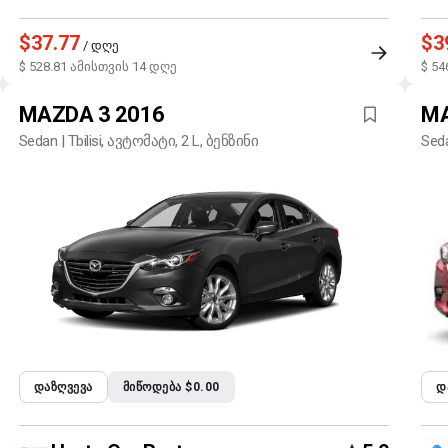
$37.77
$3
/ დღე
$ 528.81 ამისთვის 14 დღე
$ 54
MAZDA 3 2016
MA
Sedan | Tbilisi, ავტომატი, 2 L, ბენზინი
Seda
ᲓᲐᲖᲦᲕᲔᲕᲐ
ᲛᲘᲬᲝᲓᲔᲑᲐ $0.00
Დ