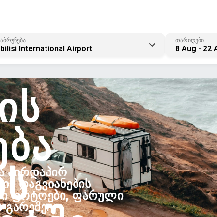
აბრუნება
თარიღები
bilisi International Airport
8 Aug - 22 
ᲘᲡ
ᲔᲑᲐ
ᲘᲡ
Ა ᲞᲘᲠᲓᲐᲞᲘᲠ
ᲘᲡ ᲓᲐᲒᲕᲘᲐᲜᲔᲑᲘᲡ
ᲠᲘ ᲤᲝᲢᲝᲔᲑᲘ, ᲤᲐᲠᲣᲚᲘ
 ᲒᲐᲠᲔᲨᲔ.