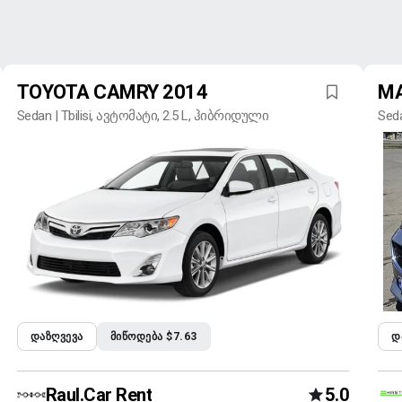
TOYOTA CAMRY 2014
MA
Sedan | Tbilisi, ავტომატი, 2.5 L, ჰიბრიდული
Seda
ბენ
ᲓᲐᲖᲦᲕᲔᲕᲐ
ᲛᲘᲬᲝᲓᲔᲑᲐ $7.63
Დ
Raul.Car Rent
5.0