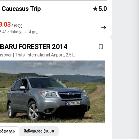
Caucasus Trip
5.0
9.03
/ დღე
6.43 ამისთვის 14 დღე
BARU FORESTER 2014
sover | Tbilisi International Airport, 2.5 L
ᲐᲖᲦᲕᲔᲕᲐ
ᲛᲘᲬᲝᲓᲔᲑᲐ $0.00