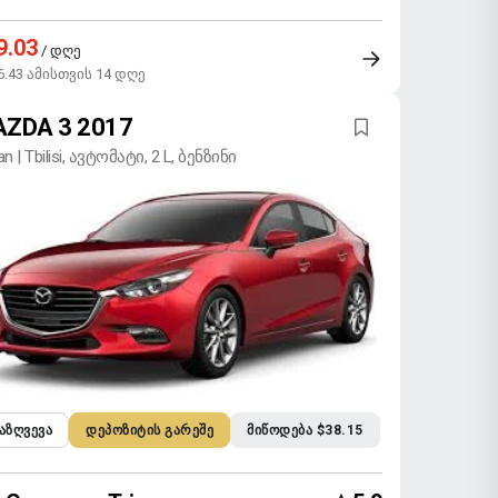
9.03
/ დღე
6.43 ამისთვის 14 დღე
ZDA 3 2017
n | Tbilisi, ავტომატი, 2 L, ბენზინი
ᲐᲖᲦᲕᲔᲕᲐ
ᲓᲔᲞᲝᲖᲘᲢᲘᲡ ᲒᲐᲠᲔᲨᲔ
ᲛᲘᲬᲝᲓᲔᲑᲐ $38.15