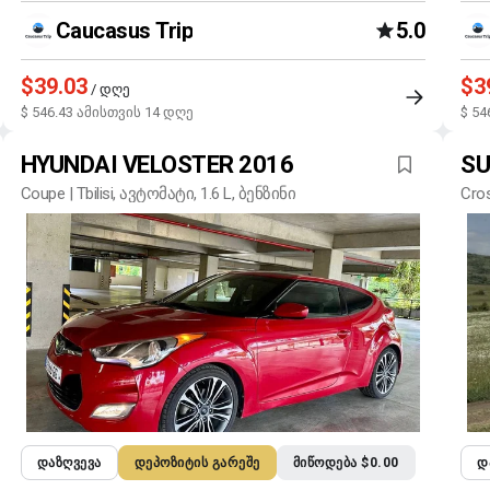
Caucasus Trip
5.0
$39.03
$3
/ დღე
$ 546.43 ამისთვის 14 დღე
$ 54
HYUNDAI VELOSTER 2016
SU
Coupe | Tbilisi, ავტომატი, 1.6 L, ბენზინი
Cros
ᲓᲐᲖᲦᲕᲔᲕᲐ
ᲓᲔᲞᲝᲖᲘᲢᲘᲡ ᲒᲐᲠᲔᲨᲔ
ᲛᲘᲬᲝᲓᲔᲑᲐ $0.00
Დ