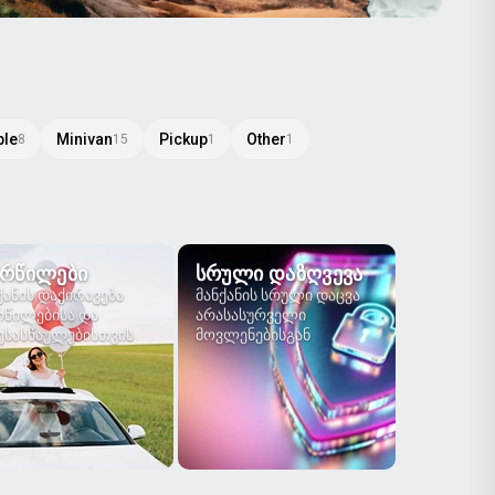
ble
Minivan
Pickup
Other
8
15
1
1
ᲠᲬᲘᲚᲔᲑᲘ
ᲡᲠᲣᲚᲘ ᲓᲐᲖᲦᲕᲔᲕᲐ
ქანის დაქირავება
მანქანის სრული დაცვა
წილებისა და
არასასურველი
სასწაულებისთვის
მოვლენებისგან