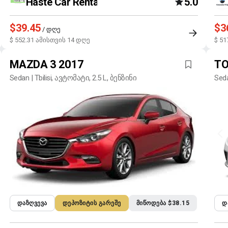
Haste Car Rental Agency
5.0
$39.45
$3
/ დღე
$ 552.31 ამისთვის 14 დღე
$ 51
MAZDA 3 2017
TO
Sedan | Tbilisi, ავტომატი, 2.5 L, ბენზინი
Seda
ᲓᲐᲖᲦᲕᲔᲕᲐ
ᲓᲔᲞᲝᲖᲘᲢᲘᲡ ᲒᲐᲠᲔᲨᲔ
ᲛᲘᲬᲝᲓᲔᲑᲐ $38.15
Დ