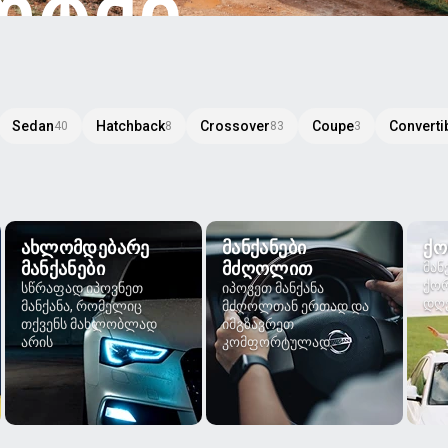
ᲠᲢᲨᲘ
Sedan
Hatchback
Crossover
Coupe
Converti
40
8
83
3
ᲐᲮᲚᲝᲛᲓᲔᲑᲐᲠᲔ
ᲛᲐᲜᲥᲐᲜᲔᲑᲘ
ᲥᲝ
ᲛᲐᲜᲥᲐᲜᲔᲑᲘ
ᲛᲫᲦᲝᲚᲘᲗ
მან
ქორ
სწრაფად იპოვნეთ
იპოვეთ მანქანა
დღე
მანქანა, რომელიც
მძღოლთან ერთად და
თქვენს მახლობლად
იმგზავრეთ
არის
კომფორტულად