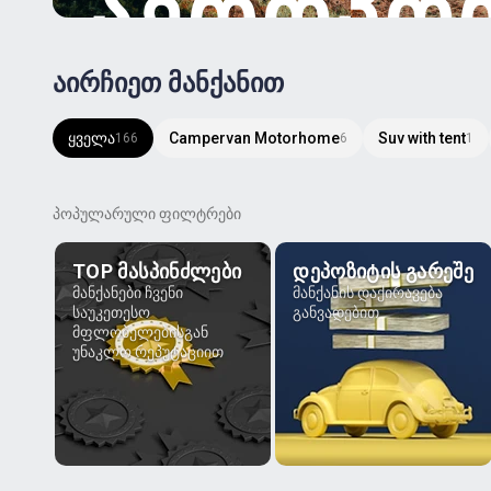
ᲐᲔᲠᲝᲞᲝ
აირჩიეთ მანქანით
ყველა
Campervan Motorhome
Suv with tent
166
6
1
პოპულარული ფილტრები
TOP ᲛᲐᲡᲞᲘᲜᲫᲚᲔᲑᲘ
ᲓᲔᲞᲝᲖᲘᲢᲘᲡ ᲒᲐᲠᲔᲨᲔ
მანქანები ჩვენი
მანქანის დაქირავება
საუკეთესო
განვადებით
მფლობელებისგან
უნაკლო რეპუტაციით