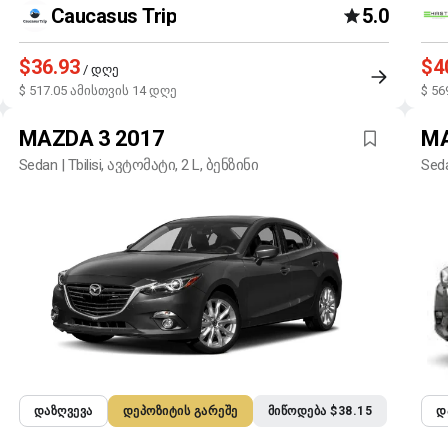
Caucasus Trip
5.0
$36.93
$4
/ დღე
$ 517.05 ამისთვის 14 დღე
$ 56
MAZDA 3 2017
MA
Sedan | Tbilisi, ავტომატი, 2 L, ბენზინი
Seda
ᲓᲐᲖᲦᲕᲔᲕᲐ
ᲓᲔᲞᲝᲖᲘᲢᲘᲡ ᲒᲐᲠᲔᲨᲔ
ᲛᲘᲬᲝᲓᲔᲑᲐ $38.15
Დ