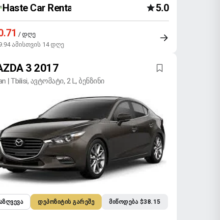
Haste Car Rental Agency
5.0
0.71
/ დღე
9.94 ამისთვის 14 დღე
ZDA 3 2017
n | Tbilisi, ავტომატი, 2 L, ბენზინი
ᲐᲖᲦᲕᲔᲕᲐ
ᲓᲔᲞᲝᲖᲘᲢᲘᲡ ᲒᲐᲠᲔᲨᲔ
ᲛᲘᲬᲝᲓᲔᲑᲐ $38.15