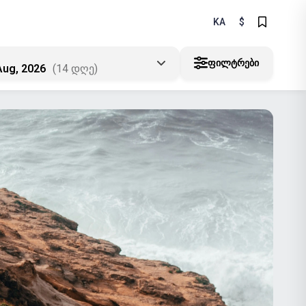
KA
$
ᲤᲘᲚᲢᲠᲔᲑᲘ
Aug, 2026
(14 დღე)