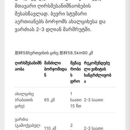
მთავარი ღირსშესანიშნაობების
შესასწავლად. ბევრი სტუმარი
აერთიანებს ბორჯომს ახალციხესა და
ვარძიას 2-3 დღიან მარშრუტში.
那样58ხერთვისის ციხე 那样58.5km90 კმ
ღირსშესანიშნ
მანძილი
მგზავ
რეკომენდებუ
აობა
ბორჯომიდა
რობი
ლი ვიზიტის
ნ
ს
ხანგრძლივობ
დრო
ა
ახალციხე
1
(რაბათის
65 კმ
საათი
2-3 საათი
ციხე)
15 წთ
ვარძია
(გამოქვაბულ
2
110 კმ
2-3 საათი