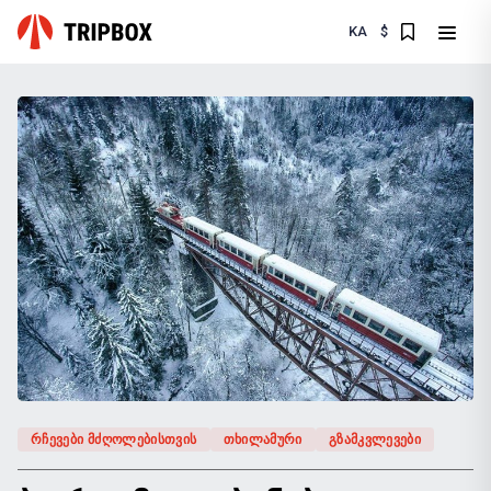
KA
$
ᲠᲩᲔᲕᲔᲑᲘ ᲛᲫᲦᲝᲚᲔᲑᲘᲡᲗᲕᲘᲡ
ᲗᲮᲘᲚᲐᲛᲣᲠᲘ
ᲒᲖᲐᲛᲙᲕᲚᲔᲕᲔᲑᲘ