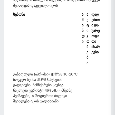
შეიძლება დაკეტილი იყოს
სეზონი
ა
ა
დად
მ
ქ
ებით
ი
ტ
ი და
ნ
ი
უარყ
დ
ვ
ოფი
ი
ო
თი
ბ
მხარ
ე
ეები
ბ
ი
გაზაფხული (აპრ-მაი) 那样58.10-20°C,
ზოგჯერ წვიმა 那样58.ბუნების
გაღვიძება, ჩანჩქერები სავსეა,
ნაკლები ტურისტი 那样58.✓ მწვანე
პეიზაჟები, ✗ ზოგიერთი ბილიკი
შეიძლება იყოს ტალახიანი