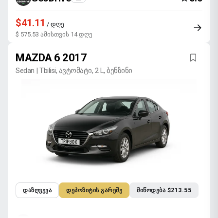
$41.11
/ დღე
$ 575.53 ამისთვის 14 დღე
MAZDA 6 2017
Sedan | Tbilisi, ავტომატი, 2 L, ბენზინი
ᲓᲐᲖᲦᲕᲔᲕᲐ
ᲓᲔᲞᲝᲖᲘᲢᲘᲡ ᲒᲐᲠᲔᲨᲔ
ᲛᲘᲬᲝᲓᲔᲑᲐ $213.55