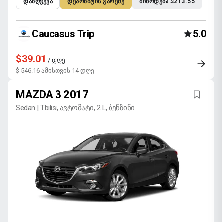
ᲓᲐᲖᲦᲕᲔᲕᲐ
ᲓᲔᲞᲝᲖᲘᲢᲘᲡ ᲒᲐᲠᲔᲨᲔ
ᲛᲘᲬᲝᲓᲔᲑᲐ $213.55
Caucasus Trip
5.0
$39.01
/ დღე
$ 546.16 ამისთვის 14 დღე
MAZDA 3 2017
Sedan | Tbilisi, ავტომატი, 2 L, ბენზინი