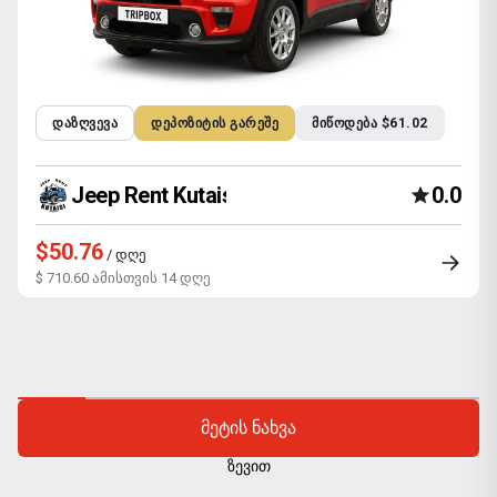
ᲓᲐᲖᲦᲕᲔᲕᲐ
ᲓᲔᲞᲝᲖᲘᲢᲘᲡ ᲒᲐᲠᲔᲨᲔ
ᲛᲘᲬᲝᲓᲔᲑᲐ $61.02
Jeep Rent Kutaisi
0.0
$50.76
/ დღე
$ 710.60 ამისთვის 14 დღე
ᲛᲔᲢᲘᲡ ᲜᲐᲮᲕᲐ
ᲖᲔᲕᲘᲗ