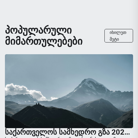
ᲞᲝᲞᲣᲚᲐᲠᲣᲚᲘ
ᲘᲮᲘᲚᲔᲗ
ᲛᲘᲛᲐᲠᲗᲣᲚᲔᲑᲔᲑᲘ
ᲛᲔᲢᲘ
ᲡᲐᲥᲐᲠᲗᲕᲔᲚᲝᲡ ᲡᲐᲛᲮᲔᲓᲠᲝ ᲒᲖᲐ 2026: ᲡᲠᲣᲚᲘ ᲒᲖᲐᲛᲙᲕᲚᲔᲕᲘ ᲗᲑᲘᲚᲘᲡᲘᲓᲐᲜ ᲧᲐᲖᲑᲔᲒᲐᲛᲓᲔ