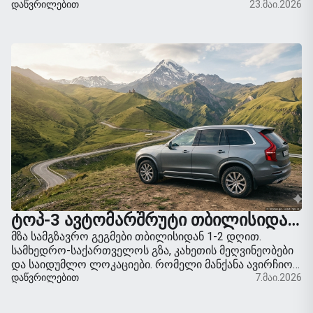
საუკეთესო საფეხმავლო მარშრუტები მესტიიდან.
ᲓᲐᲬᲕᲠᲘᲚᲔᲑᲘᲗ
23.მაი.2026
ᲢᲝᲞ-3 ᲐᲕᲢᲝᲛᲐᲠᲨᲠᲣᲢᲘ ᲗᲑᲘᲚᲘᲡᲘᲓᲐᲜ ᲣᲥᲛᲔᲔᲑᲖᲔ: ᲡᲐᲓ ᲬᲐᲕᲘᲓᲔᲗ ᲛᲐᲜᲥᲐᲜᲘᲗ
მზა სამგზავრო გეგმები თბილისიდან 1-2 დღით.
სამხედრო-საქართველოს გზა, კახეთის მეღვინეობები
და საიდუმლო ლოკაციები. რომელი მანქანა ავირჩიოთ
მოგზაურობისთვის.
ᲓᲐᲬᲕᲠᲘᲚᲔᲑᲘᲗ
7.მაი.2026