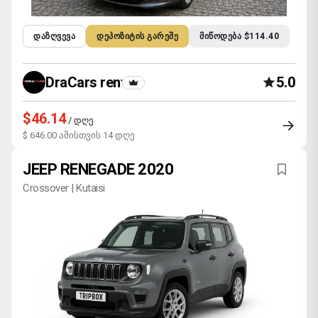
ᲓᲐᲖᲦᲕᲔᲕᲐ
ᲓᲔᲞᲝᲖᲘᲢᲘᲡ ᲒᲐᲠᲔᲨᲔ
ᲛᲘᲬᲝᲓᲔᲑᲐ $114.40
DraCars rental
5.0
$46.14
/ დღე
$ 646.00 ამისთვის 14 დღე
JEEP RENEGADE 2020
Crossover | Kutaisi