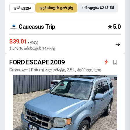
ᲓᲐᲖᲦᲕᲔᲕᲐ
ᲓᲔᲞᲝᲖᲘᲢᲘᲡ ᲒᲐᲠᲔᲨᲔ
ᲛᲘᲬᲝᲓᲔᲑᲐ $213.55
Caucasus Trip
5.0
$39.01
/ დღე
$ 546.16 ამისთვის 14 დღე
FORD ESCAPE 2009
Crossover | Batumi, ავტომატი, 2.5 L, ჰიბრიდული