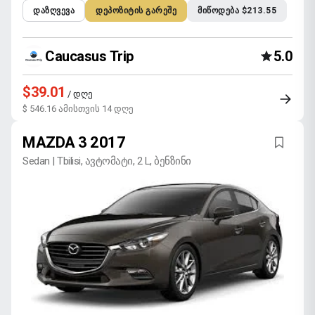
ᲓᲐᲖᲦᲕᲔᲕᲐ
ᲓᲔᲞᲝᲖᲘᲢᲘᲡ ᲒᲐᲠᲔᲨᲔ
ᲛᲘᲬᲝᲓᲔᲑᲐ $213.55
Caucasus Trip
5.0
$39.01
/ დღე
$ 546.16 ამისთვის 14 დღე
MAZDA 3 2017
Sedan | Tbilisi, ავტომატი, 2 L, ბენზინი