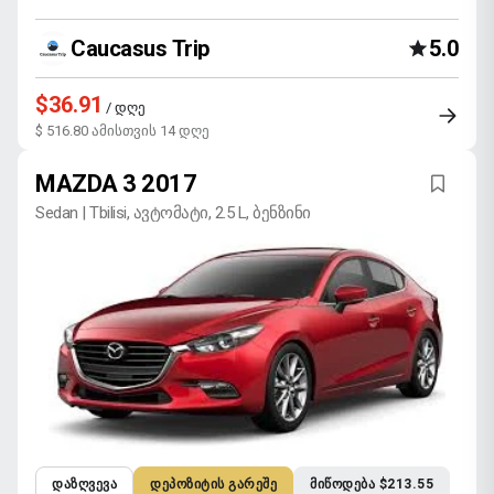
Caucasus Trip
5.0
$36.91
/ დღე
$ 516.80 ამისთვის 14 დღე
MAZDA 3 2017
Sedan | Tbilisi, ავტომატი, 2.5 L, ბენზინი
ᲓᲐᲖᲦᲕᲔᲕᲐ
ᲓᲔᲞᲝᲖᲘᲢᲘᲡ ᲒᲐᲠᲔᲨᲔ
ᲛᲘᲬᲝᲓᲔᲑᲐ $213.55