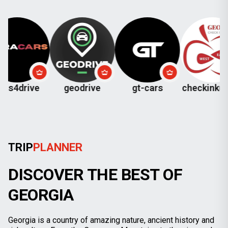
ive
geodrive
gt-cars
checkinkutaisi
TRIP
PLANNER
DISCOVER THE BEST OF
GEORGIA
Georgia is a country of amazing nature, ancient history and