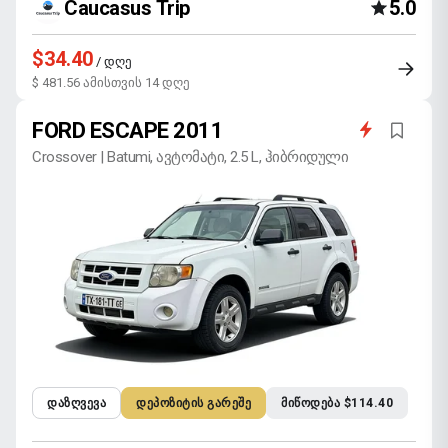
Caucasus Trip
5.0
$34.40
/ დღე
$ 481.56 ამისთვის 14 დღე
FORD ESCAPE 2011
Crossover | Batumi, ავტომატი, 2.5 L, ჰიბრიდული
ᲓᲐᲖᲦᲕᲔᲕᲐ
ᲓᲔᲞᲝᲖᲘᲢᲘᲡ ᲒᲐᲠᲔᲨᲔ
ᲛᲘᲬᲝᲓᲔᲑᲐ $114.40