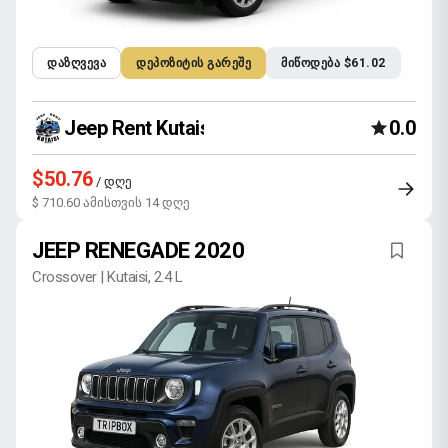
ᲓᲐᲖᲦᲕᲔᲕᲐ
ᲓᲔᲞᲝᲖᲘᲢᲘᲡ ᲒᲐᲠᲔᲨᲔ
ᲛᲘᲬᲝᲓᲔᲑᲐ $61.02
Jeep Rent Kutaisi
0.0
$50.76
/ დღე
$ 710.60 ამისთვის 14 დღე
JEEP RENEGADE 2020
Crossover | Kutaisi, 2.4 L