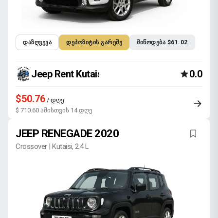
ᲓᲐᲖᲦᲕᲔᲕᲐ
ᲓᲔᲞᲝᲖᲘᲢᲘᲡ ᲒᲐᲠᲔᲨᲔ
ᲛᲘᲬᲝᲓᲔᲑᲐ $61.02
Jeep Rent Kutaisi
0.0
$50.76
/ დღე
$ 710.60 ამისთვის 14 დღე
JEEP RENEGADE 2020
Crossover | Kutaisi, 2.4 L