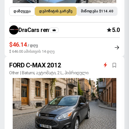
ᲓᲐᲖᲦᲕᲔᲕᲐ
ᲓᲔᲞᲝᲖᲘᲢᲘᲡ ᲒᲐᲠᲔᲨᲔ
ᲛᲘᲬᲝᲓᲔᲑᲐ $114.40
DraCars rental
5.0
$46.14
/ დღე
$ 646.00 ამისთვის 14 დღე
FORD C-MAX 2012
Other | Batumi, ავტომატი, 2 L, ჰიბრიდული