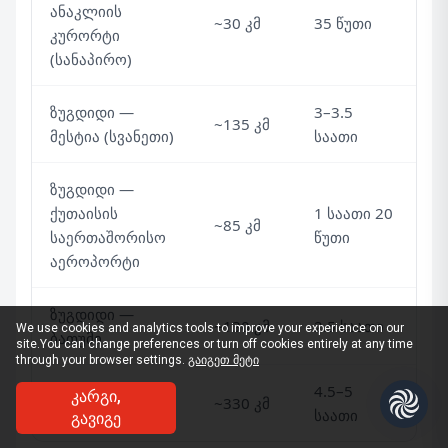
ანაკლიის
~30 კმ
35 წუთი
კურორტი
(სანაპირო)
ზუგდიდი —
3–3.5
~135 კმ
მესტია (სვანეთი)
საათი
ზუგდიდი —
ქუთაისის
1 საათი 20
~85 კმ
საერთაშორისო
წუთი
აეროპორტი
ზუგდიდი —
~130 კმ
2.5 საათი
We use cookies and analytics tools to improve your experience on our
ბათუმი
site.
You can change preferences or turn off cookies entirely at any time
through your browser settings.
გაიგეთ მეტი
ზუგდიდი —
4.5–5
ᲙᲐᲠᲒᲘ,
~330 კმ
თბილისი
საათი
ᲒᲐᲕᲘᲒᲔ