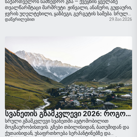
საქართველოს სამხედრო გზა — ქვეყნის ყველაზე
თვალწარმტაცი მარშრუტი. ჟინვალი, ანანური, გუდაური,
ჯვრის უღელტეხილი, ყაზბეგი, გერგეტის სამება. სრული
გზამკვლევი, მანძილი, გაჩერებები, ზამთრის მართვის
ᲓᲐᲬᲕᲠᲘᲚᲔᲑᲘᲗ
29.მაი.2026
რჩევები.
ᲡᲕᲐᲜᲔᲗᲘᲡ ᲒᲖᲐᲛᲙᲕᲚᲔᲕᲘ 2026: ᲠᲝᲒᲝᲠ ᲐᲕᲘᲓᲔᲗ ᲛᲔᲡᲢᲘᲐᲨᲘ ᲛᲐᲜᲥᲐᲜᲘᲗ ᲓᲐ ᲡᲐᲣᲙᲔᲗᲔᲡᲝ ᲛᲐᲠᲨᲠᲣᲢᲔᲑᲘ
სრული გზამკვლევი სვანეთში ავტომობილით
მოგზაურობისთვის. გზები თბილისიდან, ბათუმიდან და
ქუთაისიდან, უსაფრთხოება სერპანტინებზე და