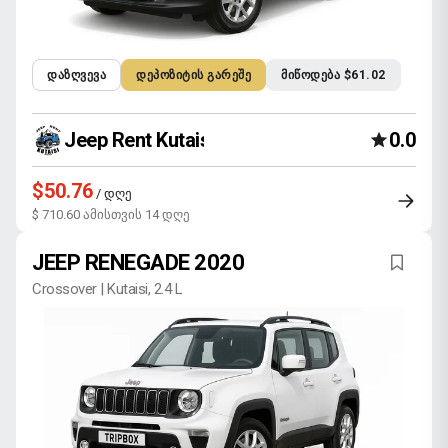
ᲓᲐᲖᲦᲕᲔᲕᲐ
ᲓᲔᲞᲝᲖᲘᲢᲘᲡ ᲒᲐᲠᲔᲨᲔ
ᲛᲘᲬᲝᲓᲔᲑᲐ $61.02
Jeep Rent Kutaisi
0.0
$50.76
/ დღე
$ 710.60 ამისთვის 14 დღე
JEEP RENEGADE 2020
Crossover | Kutaisi, 2.4 L