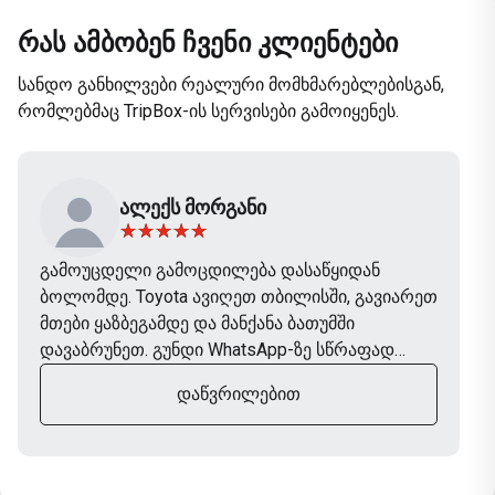
რას ამბობენ ჩვენი კლიენტები
სანდო განხილვები რეალური მომხმარებლებისგან,
რომლებმაც TripBox-ის სერვისები გამოიყენეს.
ᲐᲚᲔᲥᲡ ᲛᲝᲠᲒᲐᲜᲘ
გამოუცდელი გამოცდილება დასაწყიდან
ბოლომდე. Toyota ავიღეთ თბილისში, გავიარეთ
მთები ყაზბეგამდე და მანქანა ბათუმში
დავაბრუნეთ. გუნდი WhatsApp-ზე სწრაფად
პასუხობდა, მანქანა იდეალურ მდგომარეობაში
ᲓᲐᲬᲕᲠᲘᲚᲔᲑᲘᲗ
იყო. TripBox-ს ხელახლა აუცილებლად
გამოვიყენებთ შემდეგ მოგზაურობაში.