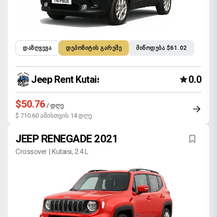
ᲓᲐᲖᲦᲕᲔᲕᲐ
ᲓᲔᲞᲝᲖᲘᲢᲘᲡ ᲒᲐᲠᲔᲨᲔ
ᲛᲘᲬᲝᲓᲔᲑᲐ $61.02
Jeep Rent Kutaisi
0.0
$50.76
/ დღე
$ 710.60 ამისთვის 14 დღე
JEEP RENEGADE 2021
Crossover | Kutaisi, 2.4 L