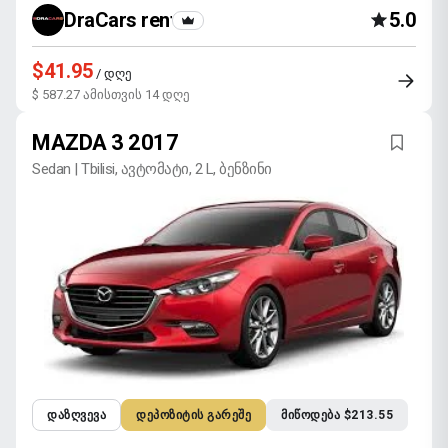
DraCars rental
5.0
$41.95
/ დღე
$ 587.27 ამისთვის 14 დღე
MAZDA 3 2017
Sedan | Tbilisi, ავტომატი, 2 L, ბენზინი
ᲓᲐᲖᲦᲕᲔᲕᲐ
ᲓᲔᲞᲝᲖᲘᲢᲘᲡ ᲒᲐᲠᲔᲨᲔ
ᲛᲘᲬᲝᲓᲔᲑᲐ $213.55