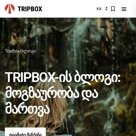
KA
$
TripBox
ბლოგი
TRIPBOX-ᲘᲡ ᲑᲚᲝᲒᲘ:
ᲛᲝᲒᲖᲐᲣᲠᲝᲑᲐ ᲓᲐ
ᲛᲐᲠᲗᲕᲐ
ᲓᲐᲐᲛᲐᲢᲔ ᲛᲐᲜᲥᲐᲜᲐ