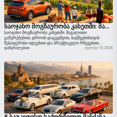
ᲡᲐᲝᲯᲐᲮᲝ ᲛᲝᲒᲖᲐᲣᲠᲝᲑᲐ ᲙᲐᲮᲔᲗᲨᲘ: ᲛᲐᲒᲐᲚᲘᲗᲘ
საოჯახო მოგზაურობა კახეთში: მაგალითი
გაჩერებებით, დროის დაგეგმვით, ბავშვებისთვის
შესაფერისი იდეებით და პრაქტიკული რჩევებით
მანქანის შესახებ, თბილისიდან მარტივი
ᲓᲐᲬᲕᲠᲘᲚᲔᲑᲘᲗ
ივლისი 10, 2026
თვითმმართველობითი მგზავრობისთვის.