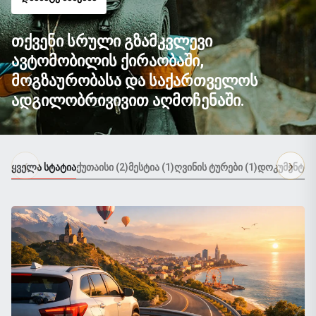
ᲗᲥᲕᲔᲜᲘ ᲡᲠᲣᲚᲘ ᲒᲖᲐᲛᲙᲕᲚᲔᲕᲘ
ᲐᲕᲢᲝᲛᲝᲑᲘᲚᲘᲡ ᲥᲘᲠᲐᲝᲑᲐᲨᲘ,
ᲛᲝᲒᲖᲐᲣᲠᲝᲑᲐᲡᲐ ᲓᲐ ᲡᲐᲥᲐᲠᲗᲕᲔᲚᲝᲡ
ᲐᲓᲒᲘᲚᲝᲑᲠᲘᲕᲘᲕᲘᲗ ᲐᲦᲛᲝᲩᲔᲜᲐᲨᲘ.
ყველა სტატია
ქუთაისი (2)
მესტია (1)
ღვინის ტურები (1)
დოკუმენტი (