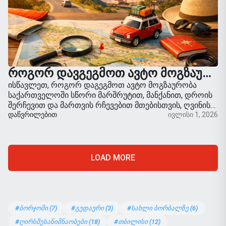
ᲠᲝᲒᲝᲠ ᲓᲐᲕᲒᲔᲒᲛᲝᲗ ᲐᲕᲢᲝ ᲛᲝᲒᲖᲐᲣᲠᲝᲑᲐ ᲡᲐᲥᲐᲠᲗᲕᲔᲚᲝᲨᲘ
ისწავლეთ, როგორ დაგეგმოთ ავტო მოგზაურობა
საქართველოში სწორი მარშრუტით, მანქანით, დროის
შერჩევით და მართვის რჩევებით მთებისთვის, ღვინის
რეგიონებისთვის და შავი ზღვისთვის.
ᲓᲐᲬᲕᲠᲘᲚᲔᲑᲘᲗ
ივლისი 1, 2026
LOAD MORE
#ბორჯომი (7)
#გუდაური (3)
#სახლი ბორბალზე (6)
#ღირსშესანიშნაობები (18)
#თბილისი (12)