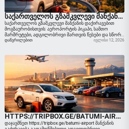
ᲡᲐᲥᲐᲠᲗᲕᲔᲚᲝᲡ ᲒᲖᲐᲛᲙᲕᲚᲔᲕᲘ ᲛᲐᲜᲥᲐᲜᲘᲡ ᲓᲐᲥᲘᲠᲐᲕᲔᲑᲘᲗ ᲛᲐᲠᲢᲘᲕᲘ ᲡᲐᲒᲖᲐᲝ ᲛᲝᲒᲖᲐᲣᲠᲝᲑᲔᲑᲘᲡᲗᲕᲘᲡ
საქართველოს გზამკვლევი მანქანის დაქირავებით
მოგზაურობისთვის: აეროპორტის პიკაპი, სამთო
მარშრუტები, ადგილობრივი მართვის წესები და სწორი
მანქანის არჩევა თქვენი მოგზაურობისთვის.
ᲓᲐᲬᲕᲠᲘᲚᲔᲑᲘᲗ
ივლისი 12, 2026
HTTPS://TRIPBOX.GE/BATUMI-AIRPORT ᲛᲐᲜᲥᲐᲜᲘᲡ ᲒᲐᲥᲘᲠᲐᲕᲔᲑᲐ
დაჯავშნეთ https://tripbox.ge/batumi-airport მანქანის
გაქირავება გადამოწმებული ადგილობრივი