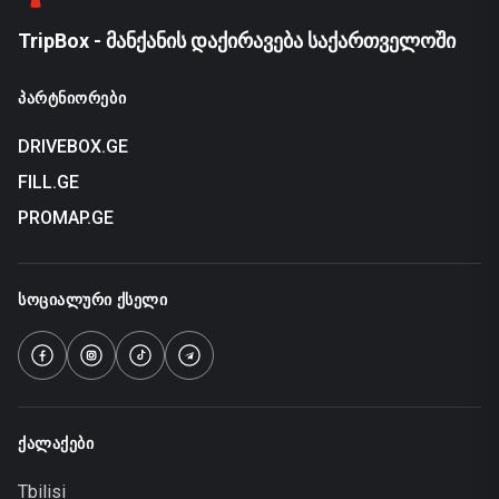
TripBox - მანქანის დაქირავება საქართველოში
ᲞᲐᲠᲢᲜᲘᲝᲠᲔᲑᲘ
DRIVEBOX.GE
FILL.GE
PROMAP.GE
ᲡᲝᲪᲘᲐᲚᲣᲠᲘ ᲥᲡᲔᲚᲘ
ᲥᲐᲚᲐᲥᲔᲑᲘ
Tbilisi