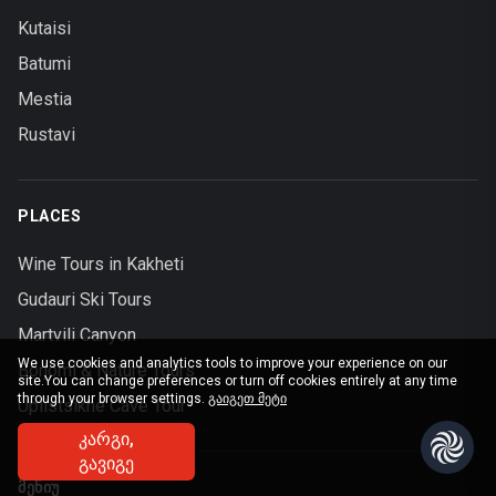
Kutaisi
Batumi
Mestia
Rustavi
PLACES
Wine Tours in Kakheti
Gudauri Ski Tours
Martvili Canyon
We use cookies and analytics tools to improve your experience on our
Borjomi & Nature Tours
site.
You can change preferences or turn off cookies entirely at any time
through your browser settings.
გაიგეთ მეტი
Uplistsikhe Cave Tour
ᲙᲐᲠᲒᲘ,
ᲒᲐᲕᲘᲒᲔ
ᲛᲔᲜᲘᲣ