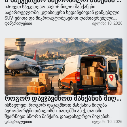
8 ᲡᲐᲣᲙᲔᲗᲔᲡᲝ ᲡᲐᲥᲝᲠᲬᲘᲚᲝ ᲛᲐᲜᲥᲐᲜᲐ ᲡᲐᲥᲐᲠᲗᲕᲔᲚᲝᲨᲘ
იპოვეთ საუკეთესო საქორწილო მანქანები
საქართველოში, კლასიკური სედანებიდან დაწყებული
SUV-ებითა და მიკროავტობუსებით დამთავრებული,
პრაქტიკული რჩევებით სტილის, მარშრუტების,
ᲓᲐᲬᲕᲠᲘᲚᲔᲑᲘᲗ
ივლისი 10, 2026
ფოტოების და მარტივი მიწოდების შესახებ.
ᲠᲝᲒᲝᲠ ᲓᲐᲕᲯᲐᲕᲨᲜᲝᲗ ᲛᲐᲜᲥᲐᲜᲘᲡ ᲛᲘᲦᲔᲑᲐ ᲐᲔᲠᲝᲞᲝᲠᲢᲨᲘ ᲡᲐᲥᲐᲠᲗᲕᲔᲚᲝᲨᲘ
ისწავლეთ, როგორ დაჯავშნოთ მანქანის მიღება
აეროპორტში თბილისში, ბათუმში ან ქუთაისში.
შეარჩიეთ სწორი მანქანა, დაადასტურეთ მიღების
დეტალები და თავიდან აიცილეთ შეფერხებები.
ᲓᲐᲬᲕᲠᲘᲚᲔᲑᲘᲗ
ივლისი 10, 2026