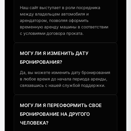
Наш сайт выступает в роли посредника
между владельцем автомобиля и
арендатором, позволяя оформить
временную аренду машины в соответствии
с условиями договора проката.
МОГУ ЛИ Я ИЗМЕНИТЬ ДАТУ
БРОНИРОВАНИЯ?
Да, вы можете изменить дату бронирования
в любое время до начала периода аренды,
связавшись с нашей службой поддержки.
МОГУ ЛИ Я ПЕРЕОФОРМИТЬ СВОЕ
БРОНИРОВАНИЕ НА ДРУГОГО
ЧЕЛОВЕКА?