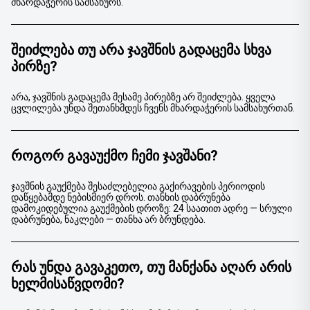
მხარდაჭერის სამსახურს.
ᲨᲔᲘᲫᲚᲔᲑᲐ ᲗᲣ ᲐᲠᲐ ᲯᲐᲕᲨᲜᲘᲡ ᲒᲐᲓᲐᲪᲔᲛᲐ ᲡᲮᲕᲐ
ᲞᲘᲠᲖᲔ?
არა, ჯავშნის გადაცემა მესამე პირებზე არ შეიძლება. ყველა
ცვლილება უნდა შეთანხმდეს ჩვენს მხარდაჭერის სამსახურთან.
ᲠᲝᲒᲝᲠ ᲒᲐᲕᲐᲣᲥᲛᲝ ᲩᲔᲛᲘ ᲯᲐᲕᲨᲐᲜᲘ?
ჯავშნის გაუქმება შესაძლებელია გაქირავების პერიოდის
დაწყებამდე ნებისმიერ დროს. თანხის დაბრუნება
დამოკიდებულია გაუქმების დროზე: 24 საათით ადრე — სრული
დაბრუნება, ნაკლები — თანხა არ ბრუნდება.
ᲠᲐᲡ ᲣᲜᲓᲐ ᲒᲐᲕᲐᲙᲔᲗᲝ, ᲗᲣ ᲛᲐᲜᲥᲐᲜᲐ ᲐᲦᲐᲠ ᲐᲠᲘᲡ
ᲮᲔᲚᲛᲘᲡᲐᲬᲕᲓᲝᲛᲘ?