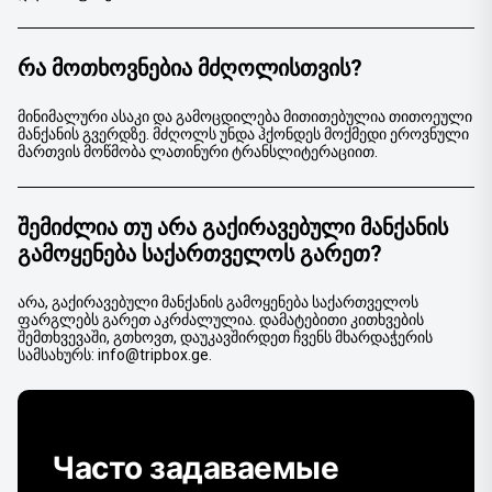
ᲠᲐ ᲛᲝᲗᲮᲝᲕᲜᲔᲑᲘᲐ ᲛᲫᲦᲝᲚᲘᲡᲗᲕᲘᲡ?
მინიმალური ასაკი და გამოცდილება მითითებულია თითოეული
მანქანის გვერდზე. მძღოლს უნდა ჰქონდეს მოქმედი ეროვნული
მართვის მოწმობა ლათინური ტრანსლიტერაციით.
ᲨᲔᲛᲘᲫᲚᲘᲐ ᲗᲣ ᲐᲠᲐ ᲒᲐᲥᲘᲠᲐᲕᲔᲑᲣᲚᲘ ᲛᲐᲜᲥᲐᲜᲘᲡ
ᲒᲐᲛᲝᲧᲔᲜᲔᲑᲐ ᲡᲐᲥᲐᲠᲗᲕᲔᲚᲝᲡ ᲒᲐᲠᲔᲗ?
არა, გაქირავებული მანქანის გამოყენება საქართველოს
ფარგლებს გარეთ აკრძალულია. დამატებითი კითხვების
შემთხვევაში, გთხოვთ, დაუკავშირდეთ ჩვენს მხარდაჭერის
სამსახურს: info@tripbox.ge.
Часто задаваемые