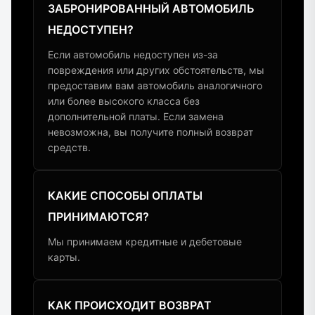
ЗАБРОНИРОВАННЫЙ АВТОМОБИЛЬ
НЕДОСТУПЕН?
Если автомобиль недоступен из-за
повреждения или других обстоятельств, мы
предоставим вам автомобиль аналогичного
или более высокого класса без
дополнительной платы. Если замена
невозможна, вы получите полный возврат
средств.
КАКИЕ СПОСОБЫ ОПЛАТЫ
ПРИНИМАЮТСЯ?
Мы принимаем кредитные и дебетовые
карты.
КАК ПРОИСХОДИТ ВОЗВРАТ