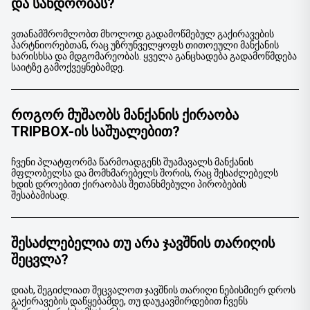
ᲓᲐ ᲡᲐᲜᲓᲝᲝᲑᲐᲡ?
ვთანამშრომლობთ მხოლოდ გადამოწმებულ გაქირავების
პარტნიორებთან, რაც უზრუნველყოფს თითოეული მანქანის
ხარისხსა და მდგომარეობას. ყველა განცხადება გადამოწმდება
საიტზე გამოქვეყნებამდე.
ᲠᲝᲒᲝᲠ ᲛᲣᲨᲐᲝᲑᲡ ᲛᲐᲜᲥᲐᲜᲘᲡ ᲥᲘᲠᲐᲝᲑᲐ
TRIPBOX-ᲘᲡ ᲡᲐᲨᲣᲐᲚᲔᲑᲘᲗ?
ჩვენი პლატფორმა წარმოადგენს შუამავალს მანქანის
მფლობელსა და მომხმარებელს შორის, რაც შესაძლებელს
ხდის დროებით ქირაობას შეთანხმებული პირობების
შესაბამისად.
ᲨᲔᲡᲐᲫᲚᲔᲑᲔᲚᲘᲐ ᲗᲣ ᲐᲠᲐ ᲯᲐᲕᲨᲜᲘᲡ ᲗᲐᲠᲘᲦᲘᲡ
ᲨᲔᲪᲕᲚᲐ?
დიახ, შეგიძლიათ შეცვალოთ ჯავშნის თარიღი ნებისმიერ დროს
გაქირავების დაწყებამდე, თუ დაუკავშირდებით ჩვენს