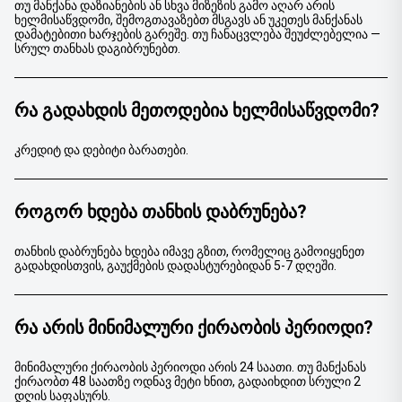
თუ მანქანა დაზიანების ან სხვა მიზეზის გამო აღარ არის
ხელმისაწვდომი, შემოგთავაზებთ მსგავს ან უკეთეს მანქანას
დამატებითი ხარჯების გარეშე. თუ ჩანაცვლება შეუძლებელია —
სრულ თანხას დაგიბრუნებთ.
ᲠᲐ ᲒᲐᲓᲐᲮᲓᲘᲡ ᲛᲔᲗᲝᲓᲔᲑᲘᲐ ᲮᲔᲚᲛᲘᲡᲐᲬᲕᲓᲝᲛᲘ?
კრედიტ და დებიტი ბარათები.
ᲠᲝᲒᲝᲠ ᲮᲓᲔᲑᲐ ᲗᲐᲜᲮᲘᲡ ᲓᲐᲑᲠᲣᲜᲔᲑᲐ?
თანხის დაბრუნება ხდება იმავე გზით, რომელიც გამოიყენეთ
გადახდისთვის, გაუქმების დადასტურებიდან 5-7 დღეში.
ᲠᲐ ᲐᲠᲘᲡ ᲛᲘᲜᲘᲛᲐᲚᲣᲠᲘ ᲥᲘᲠᲐᲝᲑᲘᲡ ᲞᲔᲠᲘᲝᲓᲘ?
მინიმალური ქირაობის პერიოდი არის 24 საათი. თუ მანქანას
ქირაობთ 48 საათზე ოდნავ მეტი ხნით, გადაიხდით სრული 2
დღის საფასურს.