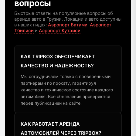
вопросы
Быстрые ответы на популярные вопросы об
аренде авто в Грузии. Локации и авто доступны
в наших гидах:
Аэропорт Батуми
,
Аэропорт
Тбилиси
и
Аэропорт Кутаиси
.
КАК TRIPBOX ОБЕСПЕЧИВАЕТ
КАЧЕСТВО И НАДЕЖНОСТЬ?
Мы сотрудничаем только с проверенными
партнерами по прокату, гарантируя
качество и техническое состояние каждого
автомобиля. Все объявления проверяются
перед публикацией на сайте.
КАК РАБОТАЕТ АРЕНДА
АВТОМОБИЛЕЙ ЧЕРЕЗ TRIPBOX?