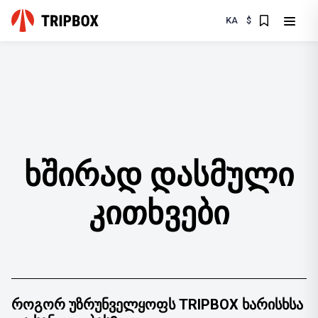
KA
$
ხშირად დასმული
კითხვები
ᲠᲝᲒᲝᲠ ᲣᲖᲠᲣᲜᲕᲔᲚᲧᲝᲤᲡ TRIPBOX ᲮᲐᲠᲘᲡᲮᲡᲐ