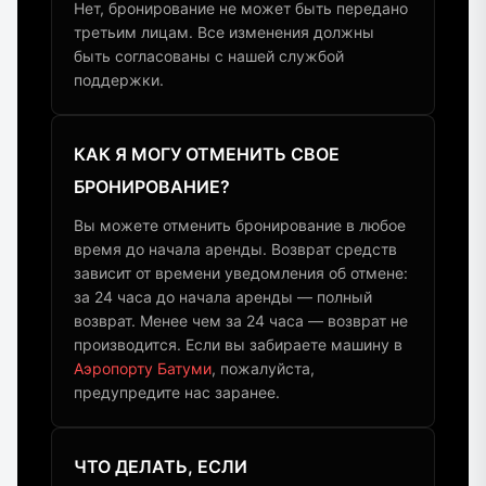
Нет, бронирование не может быть передано
третьим лицам. Все изменения должны
быть согласованы с нашей службой
поддержки.
КАК Я МОГУ ОТМЕНИТЬ СВОЕ
БРОНИРОВАНИЕ?
Вы можете отменить бронирование в любое
время до начала аренды. Возврат средств
зависит от времени уведомления об отмене:
за 24 часа до начала аренды — полный
возврат. Менее чем за 24 часа — возврат не
производится. Если вы забираете машину в
Аэропорту Батуми
, пожалуйста,
предупредите нас заранее.
ЧТО ДЕЛАТЬ, ЕСЛИ