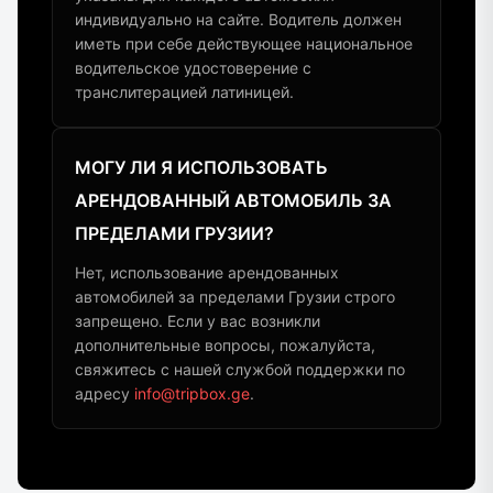
индивидуально на сайте. Водитель должен
иметь при себе действующее национальное
водительское удостоверение с
транслитерацией латиницей.
МОГУ ЛИ Я ИСПОЛЬЗОВАТЬ
АРЕНДОВАННЫЙ АВТОМОБИЛЬ ЗА
ПРЕДЕЛАМИ ГРУЗИИ?
Нет, использование арендованных
автомобилей за пределами Грузии строго
запрещено. Если у вас возникли
дополнительные вопросы, пожалуйста,
свяжитесь с нашей службой поддержки по
адресу
info@tripbox.ge
.