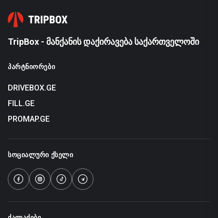
TripBox - მანქანის დაქირავება საქართველოში
ᲞᲐᲠᲢᲜᲘᲝᲠᲔᲑᲘ
DRIVEBOX.GE
FILL.GE
PROMAP.GE
ᲡᲝᲪᲘᲐᲚᲣᲠᲘ ᲥᲡᲔᲚᲘ
ᲥᲐᲚᲐᲥᲔᲑᲘ