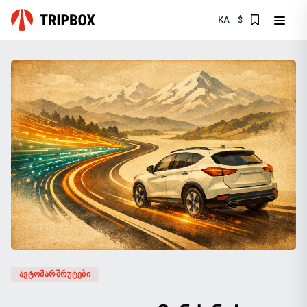
KA
$
ᲐᲕᲢᲝᲛᲐᲠᲨᲠᲣᲢᲔᲑᲘ