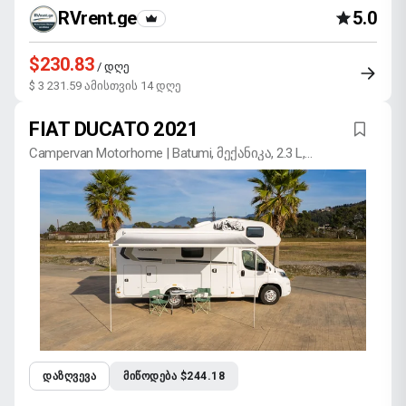
RVrent.ge
5.0
$230.83
/ დღე
$ 3 231.59 ამისთვის 14 დღე
FIAT DUCATO 2021
Campervan Motorhome | Batumi, მექანიკა, 2.3 L,
დიზელი
ᲓᲐᲖᲦᲕᲔᲕᲐ
ᲛᲘᲬᲝᲓᲔᲑᲐ $244.18