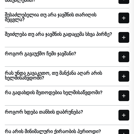
ᲡᲐᲨᲣᲐᲚᲔᲑᲘᲗ?
ᲨᲔᲡᲐᲫᲚᲔᲑᲔᲚᲘᲐ ᲗᲣ ᲐᲠᲐ ᲯᲐᲕᲨᲜᲘᲡ ᲗᲐᲠᲘᲦᲘᲡ
ᲨᲔᲪᲕᲚᲐ?
ᲨᲔᲘᲫᲚᲔᲑᲐ ᲗᲣ ᲐᲠᲐ ᲯᲐᲕᲨᲜᲘᲡ ᲒᲐᲓᲐᲪᲔᲛᲐ ᲡᲮᲕᲐ ᲞᲘᲠᲖᲔ?
ᲠᲝᲒᲝᲠ ᲒᲐᲕᲐᲣᲥᲛᲝ ᲩᲔᲛᲘ ᲯᲐᲕᲨᲐᲜᲘ?
ᲠᲐᲡ ᲣᲜᲓᲐ ᲒᲐᲕᲐᲙᲔᲗᲝ, ᲗᲣ ᲛᲐᲜᲥᲐᲜᲐ ᲐᲦᲐᲠ ᲐᲠᲘᲡ
ᲮᲔᲚᲛᲘᲡᲐᲬᲕᲓᲝᲛᲘ?
ᲠᲐ ᲒᲐᲓᲐᲮᲓᲘᲡ ᲛᲔᲗᲝᲓᲔᲑᲘᲐ ᲮᲔᲚᲛᲘᲡᲐᲬᲕᲓᲝᲛᲘ?
ᲠᲝᲒᲝᲠ ᲮᲓᲔᲑᲐ ᲗᲐᲜᲮᲘᲡ ᲓᲐᲑᲠᲣᲜᲔᲑᲐ?
ᲠᲐ ᲐᲠᲘᲡ ᲛᲘᲜᲘᲛᲐᲚᲣᲠᲘ ᲥᲘᲠᲐᲝᲑᲘᲡ ᲞᲔᲠᲘᲝᲓᲘ?