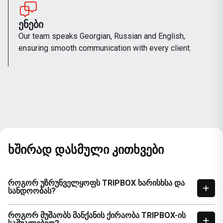
ᲔᲜᲔᲑᲘ
Our team speaks Georgian, Russian and English,
ensuring smooth communication with every client.
ხშირად დასმული კითხვები
ᲠᲝᲒᲝᲠ ᲣᲖᲠᲣᲜᲕᲔᲚᲧᲝᲤᲡ TRIPBOX ᲮᲐᲠᲘᲡᲮᲡᲐ ᲓᲐ
ᲡᲐᲜᲓᲝᲝᲑᲐᲡ?
ᲠᲝᲒᲝᲠ ᲛᲣᲨᲐᲝᲑᲡ ᲛᲐᲜᲥᲐᲜᲘᲡ ᲥᲘᲠᲐᲝᲑᲐ TRIPBOX-ᲘᲡ