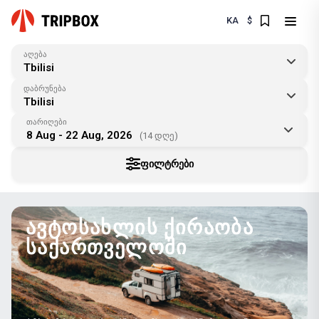
KA
$
აღება
Tbilisi
დაბრუნება
Tbilisi
თარიღები
8 Aug - 22 Aug, 2026
(14 დღე)
ᲤᲘᲚᲢᲠᲔᲑᲘ
ᲐᲕᲢᲝᲡᲐᲮᲚᲘᲡ ᲥᲘᲠᲐᲝᲑᲐ
ᲡᲐᲥᲐᲠᲗᲕᲔᲚᲝᲨᲘ