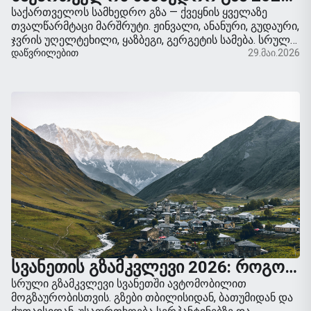
საქართველოს სამხედრო გზა — ქვეყნის ყველაზე
თვალწარმტაცი მარშრუტი. ჟინვალი, ანანური, გუდაური,
ჯვრის უღელტეხილი, ყაზბეგი, გერგეტის სამება. სრული
გზამკვლევი, მანძილი, გაჩერებები, ზამთრის მართვის
ᲓᲐᲬᲕᲠᲘᲚᲔᲑᲘᲗ
29.მაი.2026
რჩევები.
ᲡᲕᲐᲜᲔᲗᲘᲡ ᲒᲖᲐᲛᲙᲕᲚᲔᲕᲘ 2026: ᲠᲝᲒᲝᲠ ᲐᲕᲘᲓᲔᲗ ᲛᲔᲡᲢᲘᲐᲨᲘ ᲛᲐᲜᲥᲐᲜᲘᲗ ᲓᲐ ᲡᲐᲣᲙᲔᲗᲔᲡᲝ ᲛᲐᲠᲨᲠᲣᲢᲔᲑᲘ
სრული გზამკვლევი სვანეთში ავტომობილით
მოგზაურობისთვის. გზები თბილისიდან, ბათუმიდან და