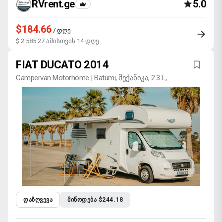
RVrent.ge
5.0
$184.66
/ დღე
$ 2 585.27 ამისთვის 14 დღე
FIAT DUCATO 2014
Campervan Motorhome | Batumi, მექანიკა, 2.3 L,
დიზელი
ᲓᲐᲖᲦᲕᲔᲕᲐ
ᲛᲘᲬᲝᲓᲔᲑᲐ $244.18