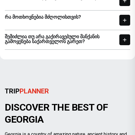
ᲠᲐ ᲛᲝᲗᲮᲝᲕᲜᲔᲑᲘᲐ ᲛᲫᲦᲝᲚᲘᲡᲗᲕᲘᲡ?
ᲨᲔᲛᲘᲫᲚᲘᲐ ᲗᲣ ᲐᲠᲐ ᲒᲐᲥᲘᲠᲐᲕᲔᲑᲣᲚᲘ ᲛᲐᲜᲥᲐᲜᲘᲡ
ᲒᲐᲛᲝᲧᲔᲜᲔᲑᲐ ᲡᲐᲥᲐᲠᲗᲕᲔᲚᲝᲡ ᲒᲐᲠᲔᲗ?
TRIP
PLANNER
DISCOVER THE BEST OF
GEORGIA
Georgia is a country of amazing nature, ancient history and