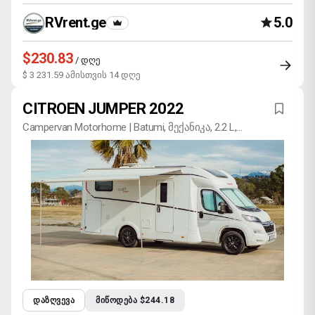
RVrent.ge
5.0
$230.83
/ დღე
$ 3 231.59 ამისთვის 14 დღე
CITROEN JUMPER 2022
Campervan Motorhome | Batumi, მექანიკა, 2.2 L,
დიზელი
ᲓᲐᲖᲦᲕᲔᲕᲐ
ᲛᲘᲬᲝᲓᲔᲑᲐ $244.18