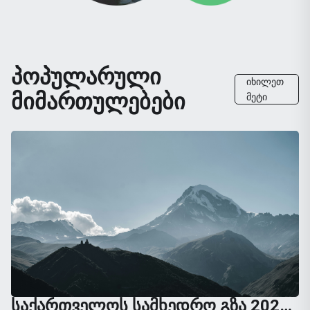
ᲞᲝᲞᲣᲚᲐᲠᲣᲚᲘ
ᲘᲮᲘᲚᲔᲗ
ᲛᲘᲛᲐᲠᲗᲣᲚᲔᲑᲔᲑᲘ
ᲛᲔᲢᲘ
ᲡᲐᲥᲐᲠᲗᲕᲔᲚᲝᲡ ᲡᲐᲛᲮᲔᲓᲠᲝ ᲒᲖᲐ 2026: ᲡᲠᲣᲚᲘ ᲒᲖᲐᲛᲙᲕᲚᲔᲕᲘ ᲗᲑᲘᲚᲘᲡᲘᲓᲐᲜ ᲧᲐᲖᲑᲔᲒᲐᲛᲓᲔ