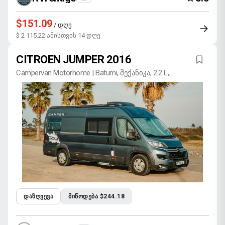
$151.09
/ დღე
$ 2 115.22 ამისთვის 14 დღე
CITROEN JUMPER 2016
Campervan Motorhome | Batumi, მექანიკა, 2.2 L,
ბენზინი
ᲓᲐᲖᲦᲕᲔᲕᲐ
ᲛᲘᲬᲝᲓᲔᲑᲐ $244.18