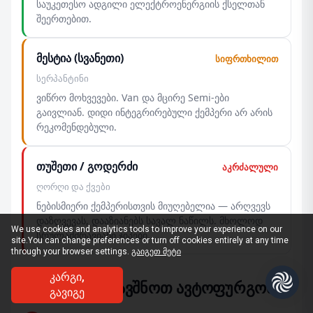
საუკეთესო ადგილი ელექტროენერგიის ქსელთან
შეერთებით.
მესტია (სვანეთი)
სიფრთხილით
სერპანტინი
ვიწრო მოხვევები. Van და მცირე Semi-ები
გაივლიან. დიდი ინტეგრირებული ქემპერი არ არის
რეკომენდებული.
თუშეთი / გოდერძი
აკრძალული
ღორღი და ქვები
ნებისმიერი ქემპერისთვის მიუღებელია — არღვევს
დაზღვევას, დააზიანებს სავალ ნაწილს. მხოლოდ
We use cookies and analytics tools to improve your experience on our
სრულამძრავიანი ჯიპები.
site.
You can change preferences or turn off cookies entirely at any time
through your browser settings.
გაიგეთ მეტი
ᲙᲐᲠᲒᲘ,
როგორ დავჯავშნოთ ავტოფურგონი
ᲒᲐᲕᲘᲒᲔ