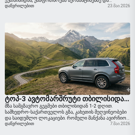
ქუთაისიდან, უსაფრთხოება სერპანტინებზე და
საუკეთესო საფეხმავლო მარშრუტები მესტიიდან.
ᲓᲐᲬᲕᲠᲘᲚᲔᲑᲘᲗ
23.მაი.2026
ᲢᲝᲞ-3 ᲐᲕᲢᲝᲛᲐᲠᲨᲠᲣᲢᲘ ᲗᲑᲘᲚᲘᲡᲘᲓᲐᲜ ᲣᲥᲛᲔᲔᲑᲖᲔ: ᲡᲐᲓ ᲬᲐᲕᲘᲓᲔᲗ ᲛᲐᲜᲥᲐᲜᲘᲗ
მზა სამგზავრო გეგმები თბილისიდან 1-2 დღით.
სამხედრო-საქართველოს გზა, კახეთის მეღვინეობები
და საიდუმლო ლოკაციები. რომელი მანქანა ავირჩიოთ
მოგზაურობისთვის.
ᲓᲐᲬᲕᲠᲘᲚᲔᲑᲘᲗ
7.მაი.2026