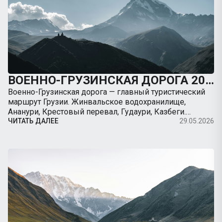
ВОЕННО-ГРУЗИНСКАЯ ДОРОГА 2026: ПОЛНЫЙ ГИД ОТ ТБИЛИСИ ДО КАЗБЕГИ НА МАШИНЕ
Военно-Грузинская дорога — главный туристический
маршрут Грузии. Жинвальское водохранилище,
Ананури, Крестовый перевал, Гудаури, Казбеги.
Полный гид с картой, ценами, остановками, советами
ЧИТАТЬ ДАЛЕЕ
29.05.2026
по вождению. Арендуйте авто с TripBox.