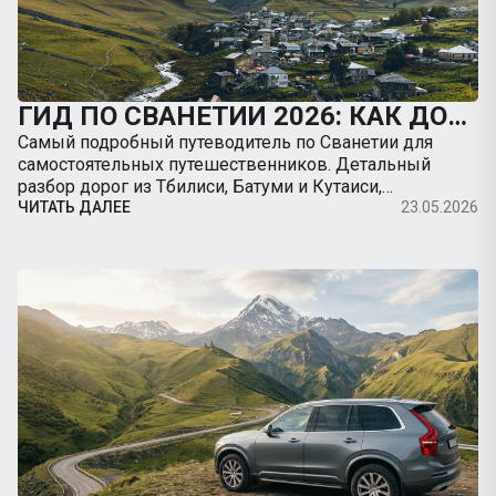
ГИД ПО СВАНЕТИИ 2026: КАК ДОБРАТЬСЯ В МЕСТИЮ НА МАШИНЕ, ДОРОГИ И ЛУЧШИЕ ТРЕККИНГИ
Самый подробный путеводитель по Сванетии для
самостоятельных путешественников. Детальный
разбор дорог из Тбилиси, Батуми и Кутаиси,
безопасность на серпантинах, заправки, цены и
ЧИТАТЬ ДАЛЕЕ
23.05.2026
подробные радиальные маршруты из Местии.