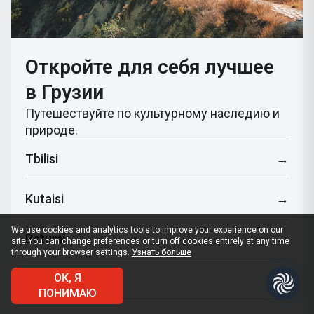
Откройте для себя лучшее
в Грузии
Путешествуйте по культурному наследию и
природе.
Tbilisi
→
Kutaisi
→
We use cookies and analytics tools to improve your experience on our
Batumi
→
site.
You can change preferences or turn off cookies entirely at any time
through your browser settings.
Узнать больше
Mestia
ОК, Я
→
ПОНИМАЮ