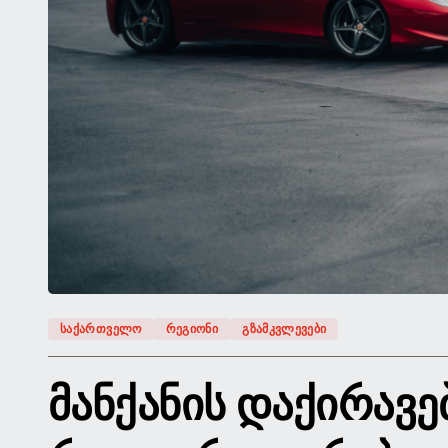
ᲡᲐᲥᲐᲠᲗᲕᲔᲚᲝ
ᲠᲔᲒᲘᲝᲜᲘ
ᲒᲖᲐᲛᲙᲕᲚᲔᲕᲔᲑᲘ
ᲛᲐᲜᲥᲐᲜᲘᲡ ᲓᲐᲥᲘᲠᲐᲕᲔ