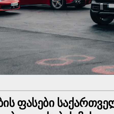
ᲑᲘᲡ ᲤᲐᲡᲔᲑᲘ ᲡᲐᲥᲐᲠᲗᲕᲔ