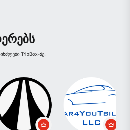
დერებს
ნძლები TripBox-ზე.