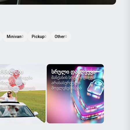
Minivan
Pickup
Other
0
0
0
ᲠᲬᲘᲚᲔᲑᲘ
ᲡᲠᲣᲚᲘ ᲓᲐᲖᲦᲕᲔᲕᲐ
ქანის დაქირავება
მანქანის სრული დაცვა
წილებისა და
არასასურველი
სასწაულებისთვის
მოვლენებისგან