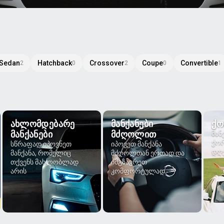
Sedan
Hatchback
Crossover
Coupe
Convertible
2
0
2
0
1
ᲐᲮᲚᲝᲛᲓᲔᲑᲐᲠᲔ
ᲛᲐᲜᲥᲐᲜᲔᲑᲘ
ᲥᲝ
ᲛᲐᲜᲥᲐᲜᲔᲑᲘ
ᲛᲫᲦᲝᲚᲘᲗ
მან
ქორ
სწრაფად იპოვნეთ
იპოვეთ მანქანა
დღე
მანქანა, რომელიც
მძღოლთან ერთად და
თქვენს მახლობლად
იმგზავრეთ
არის
კომფორტულად