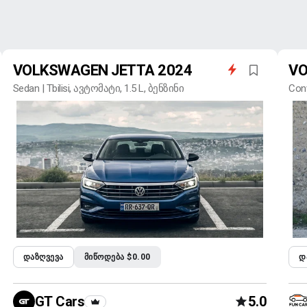
VOLKSWAGEN JETTA 2024
VO
Sedan | Tbilisi, ავტომატი, 1.5 L, ბენზინი
Conv
ᲓᲐᲖᲦᲕᲔᲕᲐ
ᲛᲘᲬᲝᲓᲔᲑᲐ $0.00
Დ
GT Cars
5.0