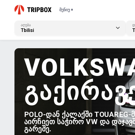
მენიუ +
აღება
დ
Tbilisi
T
VOLKSW
ᲒᲐᲥᲘᲠᲐᲕ
POLO-ᲓᲐᲜ ᲥᲐᲚᲐᲥᲨᲘ TOUAREG-Მ
ᲐᲘᲠᲩᲘᲔᲗ ᲡᲐᲭᲘᲠᲝ VW ᲓᲐ ᲓᲐᲯᲐᲕ
ᲒᲐᲠᲔᲨᲔ.