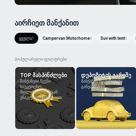
აირჩიეთ მანქანით
ყველა
Campervan Motorhome
Suv with tent
5
0
0
პოპულარული ფილტრები
TOP ᲛᲐᲡᲞᲘᲜᲫᲚᲔᲑᲘ
ᲓᲔᲞᲝᲖᲘᲢᲘᲡ ᲒᲐᲠᲔᲨᲔ
მანქანები ჩვენი
მანქანის დაქირავება
საუკეთესო
განვადებით
მფლობელებისგან
უნაკლო რეპუტაციით