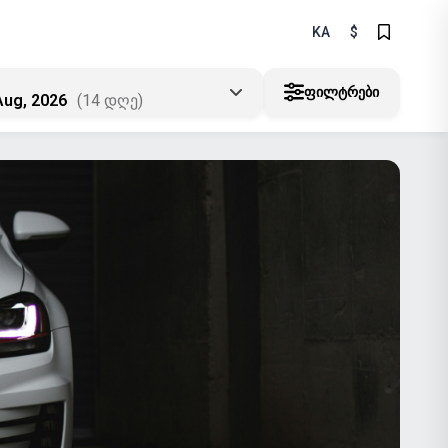
KA
$
ᲤᲘᲚᲢᲠᲔᲑᲘ
Aug, 2026
(14 დღე)