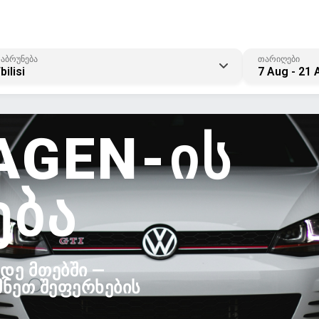
აბრუნება
თარიღები
bilisi
7 Aug - 21 
AGEN-ᲘᲡ
ᲔᲑᲐ
ᲓᲔ ᲛᲗᲔᲑᲨᲘ —
ᲨᲜᲔᲗ ᲨᲔᲤᲔᲠᲮᲔᲑᲘᲡ