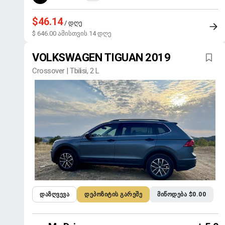
$46.14
/ დღე
$ 646.00 ამისთვის 14 დღე
VOLKSWAGEN TIGUAN 2019
Crossover | Tbilisi, 2 L
ᲓᲐᲖᲦᲕᲔᲕᲐ
ᲓᲔᲞᲝᲖᲘᲢᲘᲡ ᲒᲐᲠᲔᲨᲔ
ᲛᲘᲬᲝᲓᲔᲑᲐ $0.00