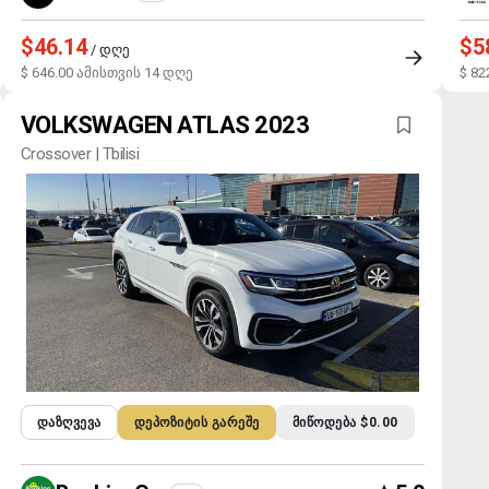
$46.14
$5
/ დღე
$ 646.00 ამისთვის 14 დღე
$ 82
VOLKSWAGEN ATLAS 2023
Crossover | Tbilisi
ᲓᲐᲖᲦᲕᲔᲕᲐ
ᲓᲔᲞᲝᲖᲘᲢᲘᲡ ᲒᲐᲠᲔᲨᲔ
ᲛᲘᲬᲝᲓᲔᲑᲐ $0.00