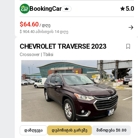
BookingCar
5.0
$64.60
/ დღე
$ 904.40 ამისთვის 14 დღე
CHEVROLET TRAVERSE 2023
Crossover | Tbilisi
ᲓᲐᲖᲦᲕᲔᲕᲐ
ᲓᲔᲞᲝᲖᲘᲢᲘᲡ ᲒᲐᲠᲔᲨᲔ
ᲛᲘᲬᲝᲓᲔᲑᲐ $0.00