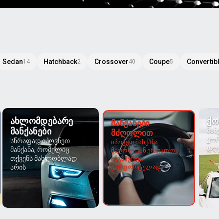
Sedan
Hatchback
Crossover
Coupe
Convertib
14
2
40
5
ᲐᲮᲚᲝᲛᲓᲔᲑᲐᲠᲔ
ᲥᲝ
ᲛᲐᲜᲥᲐᲜᲔᲑᲘ
ᲛᲐᲜᲥᲐᲜᲔᲑᲘ
მან
ᲛᲫᲦᲝᲚᲘᲗ
ქორ
სწრაფად იპოვნეთ
იპოვეთ მანქანა
დღე
მანქანა, რომელიც
მძღოლთან ერთად და
თქვენს მახლობლად
იმგზავრეთ
კომფორტულად
არის