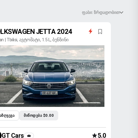
ფასი: ზრდადობით
LKSWAGEN JETTA 2024
n | Tbilisi, ავტომატი, 1.5 L, ბენზინი
ᲐᲖᲦᲕᲔᲕᲐ
ᲛᲘᲬᲝᲓᲔᲑᲐ $0.00
GT Cars
5.0