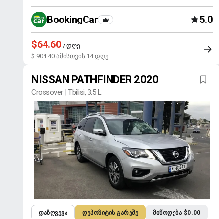
BookingCar
5.0
$64.60
/ დღე
$ 904.40 ამისთვის 14 დღე
NISSAN PATHFINDER 2020
Crossover | Tbilisi, 3.5 L
ᲓᲐᲖᲦᲕᲔᲕᲐ
ᲓᲔᲞᲝᲖᲘᲢᲘᲡ ᲒᲐᲠᲔᲨᲔ
ᲛᲘᲬᲝᲓᲔᲑᲐ $0.00