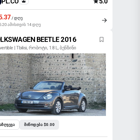
PL.CO
5.0
5.37
/ დღე
5.20 ამისთვის 14 დღე
LKSWAGEN BEETLE 2016
ertible | Tbilisi, რობოტი, 1.8 L, ბენზინი
ᲐᲖᲦᲕᲔᲕᲐ
ᲛᲘᲬᲝᲓᲔᲑᲐ $0.00