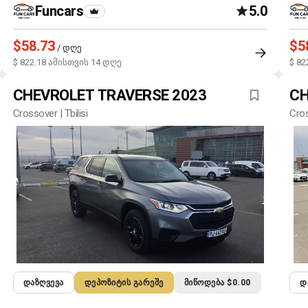
Funcars
5.0
$58.73
$5
/ დღე
$ 822.18 ამისთვის 14 დღე
$ 82
CHEVROLET TRAVERSE 2023
CH
Crossover | Tbilisi
Cros
ᲓᲐᲖᲦᲕᲔᲕᲐ
ᲓᲔᲞᲝᲖᲘᲢᲘᲡ ᲒᲐᲠᲔᲨᲔ
ᲛᲘᲬᲝᲓᲔᲑᲐ $0.00
Დ