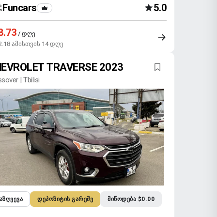
Funcars
5.0
8.73
/ დღე
2.18 ამისთვის 14 დღე
EVROLET TRAVERSE 2023
sover | Tbilisi
ᲐᲖᲦᲕᲔᲕᲐ
ᲓᲔᲞᲝᲖᲘᲢᲘᲡ ᲒᲐᲠᲔᲨᲔ
ᲛᲘᲬᲝᲓᲔᲑᲐ $0.00