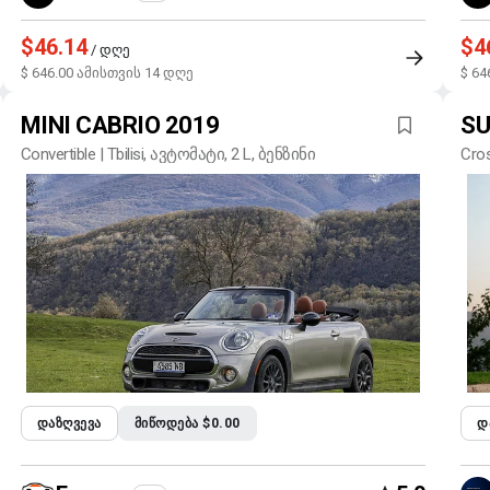
$46.14
$4
/ დღე
$ 646.00 ამისთვის 14 დღე
$ 64
MINI CABRIO 2019
SU
Convertible | Tbilisi, ავტომატი, 2 L, ბენზინი
Cros
ᲓᲐᲖᲦᲕᲔᲕᲐ
ᲛᲘᲬᲝᲓᲔᲑᲐ $0.00
Დ