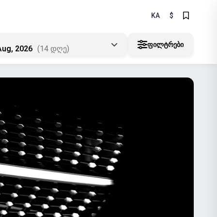
KA
$
ᲤᲘᲚᲢᲠᲔᲑᲘ
Aug, 2026
(14 დღე)