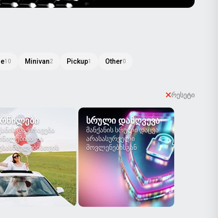
le
Minivan
Pickup
Other
10
2
1
0
რესეტი
ᲠᲬᲘᲚᲔᲑᲘ
ᲡᲠᲣᲚᲘ ᲓᲐᲖᲦᲕᲔᲕᲐ
ქანის დაქირავება
მანქანის სრული დაცვა
წილებისა და
არასასურველი
სასწაულებისთვის
მოვლენებისგან