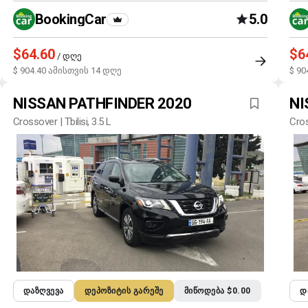
BookingCar
5.0
$64.60
$6
/ დღე
$ 904.40 ამისთვის 14 დღე
$ 90
NISSAN PATHFINDER 2020
NI
Crossover | Tbilisi, 3.5 L
Cros
ᲓᲐᲖᲦᲕᲔᲕᲐ
ᲓᲔᲞᲝᲖᲘᲢᲘᲡ ᲒᲐᲠᲔᲨᲔ
ᲛᲘᲬᲝᲓᲔᲑᲐ $0.00
Დ