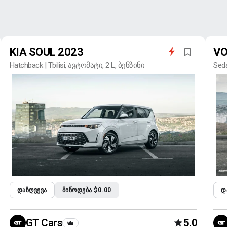
KIA SOUL 2023
VO
Hatchback | Tbilisi, ავტომატი, 2 L, ბენზინი
Seda
ᲓᲐᲖᲦᲕᲔᲕᲐ
ᲛᲘᲬᲝᲓᲔᲑᲐ $0.00
Დ
GT Cars
5.0