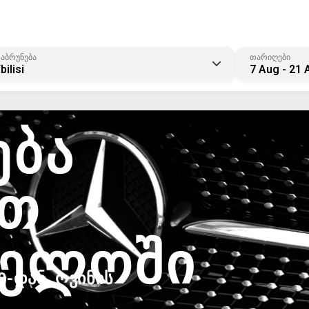
აბრუნება
თარიღები
bilisi
7 Aug - 21 
ᲔᲑᲐ
Თ
ᲕᲔᲚᲝᲨᲘ
-ᲓᲐᲜ, ᲦᲕᲘᲜᲘᲡ