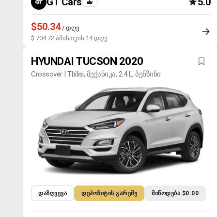
GT Cars
5.0
$50.34
/ დღე
$ 704.72 ამისთვის 14 დღე
HYUNDAI TUCSON 2020
Crossover | Tbilisi, მექანიკა, 2.4 L, ბენზინი
ᲓᲐᲖᲦᲕᲔᲕᲐ
ᲓᲔᲞᲝᲖᲘᲢᲘᲡ ᲒᲐᲠᲔᲨᲔ
ᲛᲘᲬᲝᲓᲔᲑᲐ $0.00