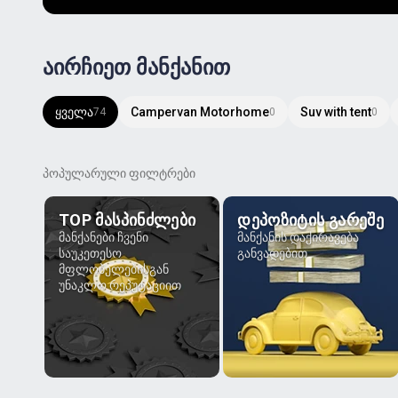
აირჩიეთ მანქანით
ყველა
Campervan Motorhome
Suv with tent
74
0
0
პოპულარული ფილტრები
TOP ᲛᲐᲡᲞᲘᲜᲫᲚᲔᲑᲘ
ᲓᲔᲞᲝᲖᲘᲢᲘᲡ ᲒᲐᲠᲔᲨᲔ
მანქანები ჩვენი
მანქანის დაქირავება
საუკეთესო
განვადებით
მფლობელებისგან
უნაკლო რეპუტაციით