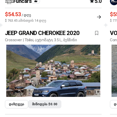
Funcars
5.0
$54.53
$5
/ დღე
$ 763.45 ამისთვის 14 დღე
$ 77
JEEP GRAND CHEROKEE 2020
VO
Crossover | Tbilisi, ავტომატი, 3.5 L, ბენზინი
Conv
ᲓᲐᲖᲦᲕᲔᲕᲐ
ᲛᲘᲬᲝᲓᲔᲑᲐ $0.00
Დ