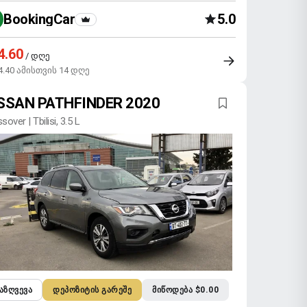
BookingCar
5.0
4.60
/ დღე
4.40 ამისთვის 14 დღე
SSAN PATHFINDER 2020
sover | Tbilisi, 3.5 L
ᲐᲖᲦᲕᲔᲕᲐ
ᲓᲔᲞᲝᲖᲘᲢᲘᲡ ᲒᲐᲠᲔᲨᲔ
ᲛᲘᲬᲝᲓᲔᲑᲐ $0.00