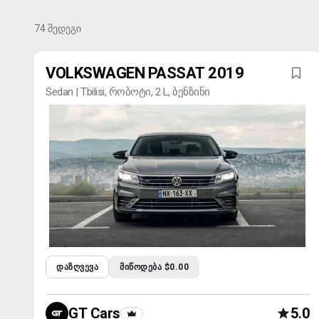
74
შედეგი
VOLKSWAGEN PASSAT 2019
Sedan | Tbilisi, რობოტი, 2 L, ბენზინი
ᲓᲐᲖᲦᲕᲔᲕᲐ
ᲛᲘᲬᲝᲓᲔᲑᲐ $0.00
GT Cars
5.0